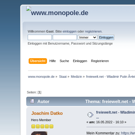
Willkommen
Gast
. Bitte
einloggen
oder
registrieren
.
Einloggen mit Benutzername, Passwort und Sitzungslänge
Übersicht
Hilfe
Suche
Einloggen
Registrieren
www.monopole.de
»
Staat
»
Medizin
»
freiewelt.net - Wladimir Putin Â
Seiten: [
1
]
Autor
Thema: freiewelt.net - 
freiewelt.net - Wladi
Joachim Datko
...
Hero Member
«
am:
16.05.2022 - 16:10 »
Mein Kommentar zu:
https://