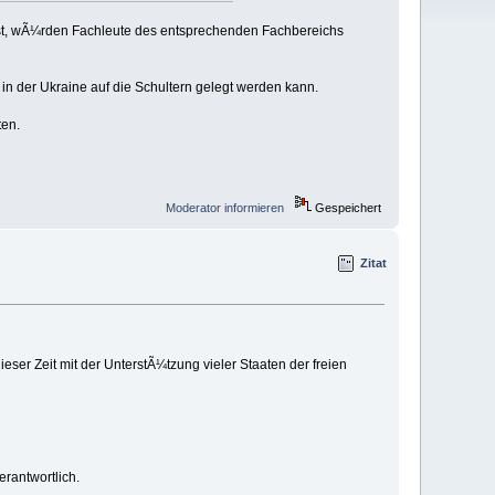
n ist, wÃ¼rden Fachleute des entsprechenden Fachbereichs
n der Ukraine auf die Schultern gelegt werden kann.
ten.
Moderator informieren
Gespeichert
Zitat
ser Zeit mit der UnterstÃ¼tzung vieler Staaten der freien
erantwortlich.