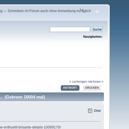
ng
--- Schreiben im Forum auch ohne Anmeldung mÃ¶glich
Neuigkeiten:
« vorheriges
nächstes »
ANTWORT
DRUCKEN
.. (Gelesen 16004 mal)
Zitat
e-enthuellt-brisante-details-10089170/