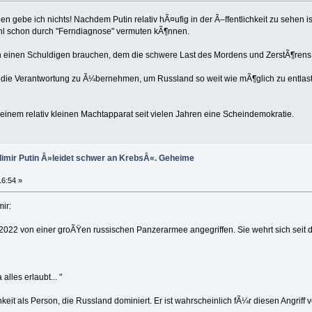
nen gebe ich nichts! Nachdem Putin relativ hÃ¤ufig in der Ã–ffentlichkeit zu sehe
l schon durch "Ferndiagnose" vermuten kÃ¶nnen.
 einen Schuldigen brauchen, dem die schwere Last des Mordens und ZerstÃ¶rens i
, die Verantwortung zu Ã¼bernehmen, um Russland so weit wie mÃ¶glich zu entlas
einem relativ kleinen Machtapparat seit vielen Jahren eine Scheindemokratie.
adimir Putin Â»leidet schwer an KrebsÂ«. Geheime
16:54 »
ir:
022 von einer groÃŸen russischen Panzerarmee angegriffen. Sie wehrt sich seit die
alles erlaubt... "
ichkeit als Person, die Russland dominiert. Er ist wahrscheinlich fÃ¼r diesen Angriff v