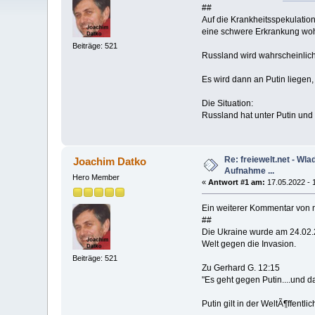
##
Auf die Krankheitsspekulatio
eine schwere Erkrankung woh
Beiträge: 521
Russland wird wahrscheinlich
Es wird dann an Putin liegen
Die Situation:
Russland hat unter Putin und 
Re: freiewelt.net - Wl
Joachim Datko
Aufnahme ...
Hero Member
«
Antwort #1 am:
17.05.2022 - 
Ein weiterer Kommentar von m
##
Die Ukraine wurde am 24.02.2
Welt gegen die Invasion.
Beiträge: 521
Zu Gerhard G. 12:15
"Es geht gegen Putin....und da 
Putin gilt in der WeltÃ¶ffentl