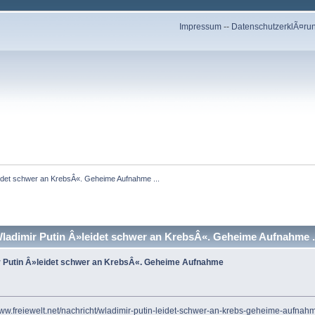
Impressum
--
DatenschutzerklÃ¤ru
»leidet schwer an KrebsÂ«. Geheime Aufnahme ...
Wladimir Putin Â»leidet schwer an KrebsÂ«. Geheime Aufnahme .
mir Putin Â»leidet schwer an KrebsÂ«. Geheime Aufnahme
www.freiewelt.net/nachricht/wladimir-putin-leidet-schwer-an-krebs-geheime-aufnahm