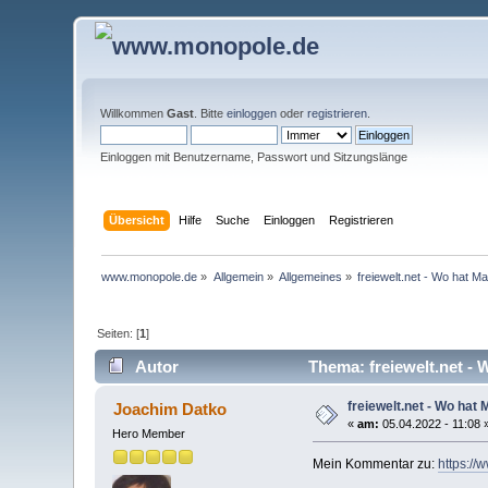
Willkommen
Gast
. Bitte
einloggen
oder
registrieren
.
Einloggen mit Benutzername, Passwort und Sitzungslänge
Übersicht
Hilfe
Suche
Einloggen
Registrieren
www.monopole.de
»
Allgemein
»
Allgemeines
»
freiewelt.net - Wo hat M
Seiten: [
1
]
Autor
Thema: freiewelt.net - 
freiewelt.net - Wo hat
Joachim Datko
«
am:
05.04.2022 - 11:08 
Hero Member
Mein Kommentar zu:
https://