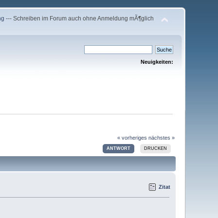
ng
--- Schreiben im Forum auch ohne Anmeldung mÃ¶glich
Neuigkeiten:
« vorheriges
nächstes »
ANTWORT
DRUCKEN
Zitat