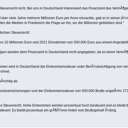
Steuerrecht nicht. Bei uns in Deutschland interessiert das Finanzamt das VermÃ¶g
¼ber viele Jahre mehrere Millionen Euro per Anno einsackte, gab er in seiner j
en die Medien in Frankreich die Frage an ihn, wo die Millionen geblieben sind."
tschen Steuerrecht:
n 10 Millionen Euro und 2021 Einnahmen von 500.000 Euro aus einem Angestellt
¶gen werden dem Finanzamt in Deutschland nicht angegeben, da es keine VermÃ¶ge
men wird in Deutschland die Einkommenssteuer unter BerÃ¼cksichtigung von ver
echnet.
mÃ¤chtig ab.
ozialversicherungen und der Einkommenssteuer von 500.000 Brutto ungefÃ¤hr 273.
es Steuerrecht. Hohe Einkommen werden prozentual hoch besteuert und es bleibt 
teuert. Es bleibt prozentual ein grÃ¶ÃŸerer Anteil vom Bruttogehalt Ã¼brig.