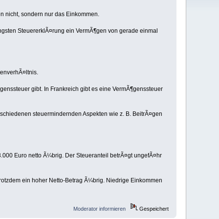
en nicht, sondern nur das Einkommen.
Ã¼ngsten SteuererklÃ¤rung ein VermÃ¶gen von gerade einmal
enverhÃ¤ltnis.
nssteuer gibt. In Frankreich gibt es eine VermÃ¶genssteuer
schiedenen steuermindernden Aspekten wie z. B. BeitrÃ¤gen
000 Euro netto Ã¼brig. Der Steueranteil betrÃ¤gt ungefÃ¤hr
trotzdem ein hoher Netto-Betrag Ã¼brig. Niedrige Einkommen
Moderator informieren
Gespeichert