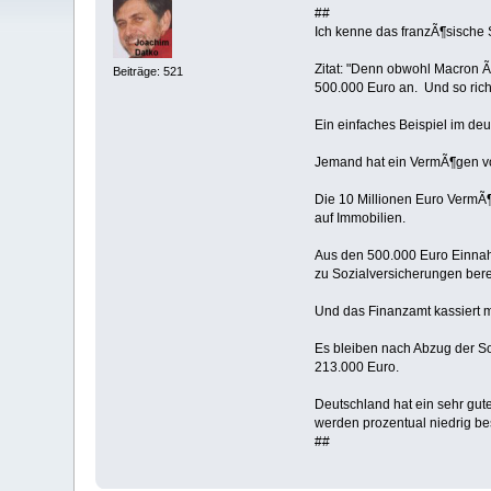
##
Ich kenne das franzÃ¶sische 
Zitat: "Denn obwohl Macron Ã
Beiträge: 521
500.000 Euro an. Und so richt
Ein einfaches Beispiel im deu
Jemand hat ein VermÃ¶gen vo
Die 10 Millionen Euro VermÃ
auf Immobilien.
Aus den 500.000 Euro Einnah
zu Sozialversicherungen ber
Und das Finanzamt kassiert 
Es bleiben nach Abzug der S
213.000 Euro.
Deutschland hat ein sehr gut
werden prozentual niedrig bes
##