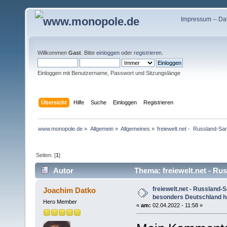
Impressum
--
Da
Willkommen
Gast
. Bitte
einloggen
oder
registrieren
.
Einloggen mit Benutzername, Passwort und Sitzungslänge
Übersicht
Hilfe
Suche
Einloggen
Registrieren
www.monopole.de
»
Allgemein
»
Allgemeines
»
freiewelt.net -  Russland-S
Seiten: [
1
]
Autor
Thema: freiewelt.net - Ru
(Gelesen 16833 mal)
freiewelt.net - Russland-
Joachim Datko
besonders Deutschland har
Hero Member
«
am:
02.04.2022 - 11:58 »