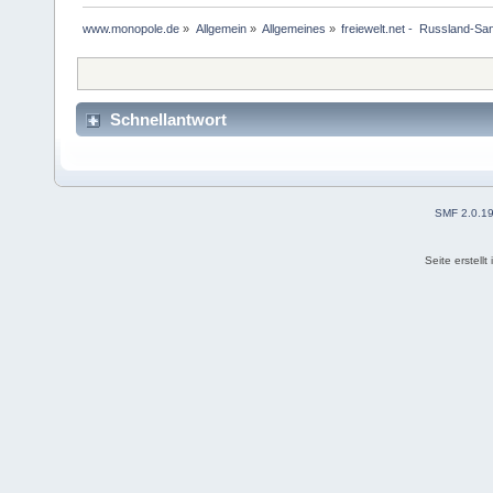
www.monopole.de
»
Allgemein
»
Allgemeines
»
freiewelt.net -  Russland-S
Schnellantwort
SMF 2.0.1
Seite erstell