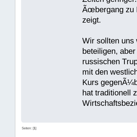
Ãœbergang zu 
zeigt.
Wir sollten uns
beteiligen, abe
russischen Tru
mit den westlic
Kurs gegenÃ¼be
hat traditionell
Wirtschaftsbez
Seiten: [
1
]