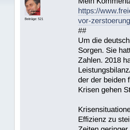
Mein Kommenta
https://www.frei
vor-zerstoerung
Beiträge: 521
##
Um die deutsch
Sorgen. Sie hat
Zahlen. 2018 ha
Leistungsbilan
der der beiden
Krisen gehen St
Krisensituation
Effizienz zu st
Zeiten geringer.