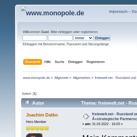
Impressum
--
Da
Willkommen
Gast
. Bitte
einloggen
oder
registrieren
.
Einloggen mit Benutzername, Passwort und Sitzungslänge
Übersicht
Hilfe
Suche
Einloggen
Registrieren
www.monopole.de
»
Allgemein
»
Allgemeines
»
freiewelt.net - Russland und
Seiten: [
1
]
Autor
Thema: freiewelt.net - Ru
(Gelesen 16935 mal)
freiewelt.net - Russland u
Joachim Datko
Â»strategische Partners
Hero Member
«
am:
31.03.2022 - 16:03 »