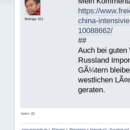
Mein Kommenta
https://www.fre
china-intensivi
Beiträge: 521
10088662/
##
Auch bei guten
Russland Impor
GÃ¼tern bleibe
westlichen LÃ¤
geraten.
Seiten: [
1
]
www.monopole.de
»
Allgemein
»
Allgemeines
»
freiewelt.net - Russland und