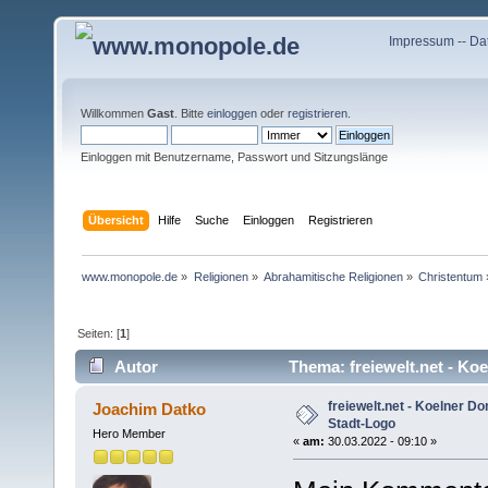
Impressum
--
Da
Willkommen
Gast
. Bitte
einloggen
oder
registrieren
.
Einloggen mit Benutzername, Passwort und Sitzungslänge
Übersicht
Hilfe
Suche
Einloggen
Registrieren
www.monopole.de
»
Religionen
»
Abrahamitische Religionen
»
Christentum
Seiten: [
1
]
Autor
Thema: freiewelt.net - Ko
freiewelt.net - Koelner 
Joachim Datko
Stadt-Logo
Hero Member
«
am:
30.03.2022 - 09:10 »