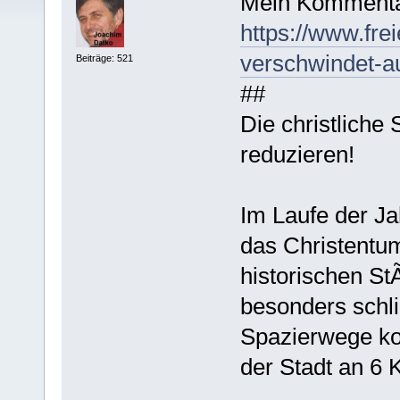
Mein Kommenta
https://www.fre
verschwindet-a
Beiträge: 521
##
Die christliche
reduzieren!
Im Laufe der Ja
das Christentum
historischen St
besonders schl
Spazierwege ko
der Stadt an 6 