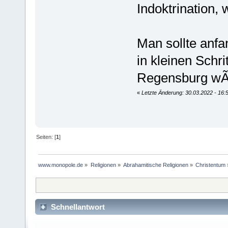
Indoktrination,
Man sollte anfa
in kleinen Schr
Regensburg wÃ¤
«
Letzte Änderung: 30.03.2022 - 16
Seiten: [
1
]
www.monopole.de
»
Religionen
»
Abrahamitische Religionen
»
Christentum
Schnellantwort