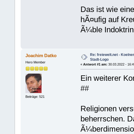
Das ist wie ei
hÃ¤ufig auf Kre
Ã¼ble Indoktrin
Re: freiewelt.net - Koeln
Joachim Datko
Stadt-Logo
Hero Member
«
Antwort #1 am:
30.03.2022 - 16:4
Ein weiterer K
##
Beiträge: 521
Religionen ver
beherrschen. D
Ã¼berdimensiona