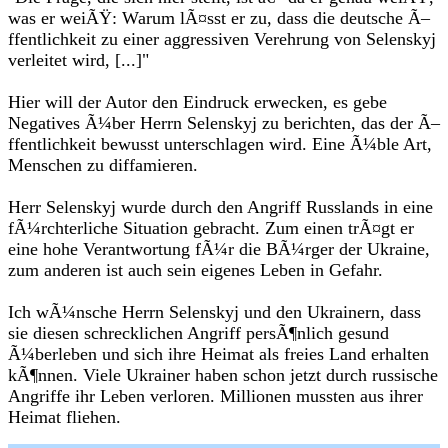
was er weiÃŸ: Warum lÃ¤sst er zu, dass die deutsche Ã–
ffentlichkeit zu einer aggressiven Verehrung von Selenskyj
verleitet wird, [...]"
Hier will der Autor den Eindruck erwecken, es gebe
Negatives Ã¼ber Herrn Selenskyj zu berichten, das der Ã–
ffentlichkeit bewusst unterschlagen wird. Eine Ã¼ble Art,
Menschen zu diffamieren.
Herr Selenskyj wurde durch den Angriff Russlands in eine
fÃ¼rchterliche Situation gebracht. Zum einen trÃ¤gt er
eine hohe Verantwortung fÃ¼r die BÃ¼rger der Ukraine,
zum anderen ist auch sein eigenes Leben in Gefahr.
Ich wÃ¼nsche Herrn Selenskyj und den Ukrainern, dass
sie diesen schrecklichen Angriff persÃ¶nlich gesund
Ã¼berleben und sich ihre Heimat als freies Land erhalten
kÃ¶nnen. Viele Ukrainer haben schon jetzt durch russische
Angriffe ihr Leben verloren. Millionen mussten aus ihrer
Heimat fliehen.