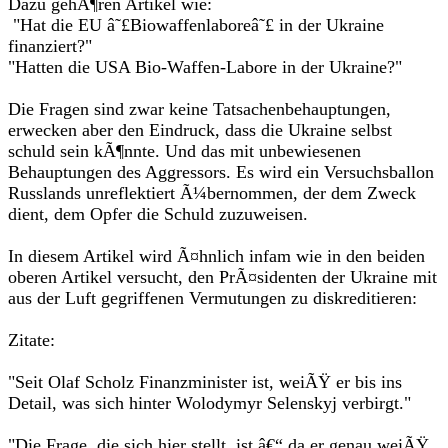
Dazu gehÃ¶ren Artikel wie:
"Hat die EU â˜£Biowaffenlaboreâ˜£ in der Ukraine
finanziert?"
"Hatten die USA Bio-Waffen-Labore in der Ukraine?"
Die Fragen sind zwar keine Tatsachenbehauptungen,
erwecken aber den Eindruck, dass die Ukraine selbst
schuld sein kÃ¶nnte. Und das mit unbewiesenen
Behauptungen des Aggressors. Es wird ein Versuchsballon
Russlands unreflektiert Ã¼bernommen, der dem Zweck
dient, dem Opfer die Schuld zuzuweisen.
In diesem Artikel wird Ã¤hnlich infam wie in den beiden
oberen Artikel versucht, den PrÃ¤sidenten der Ukraine mit
aus der Luft gegriffenen Vermutungen zu diskreditieren:
Zitate:
"Seit Olaf Scholz Finanzminister ist, weiÃŸ er bis ins
Detail, was sich hinter Wolodymyr Selenskyj verbirgt."
"Die Frage, die sich hier stellt, ist â€“ da er genau weiÃŸ,