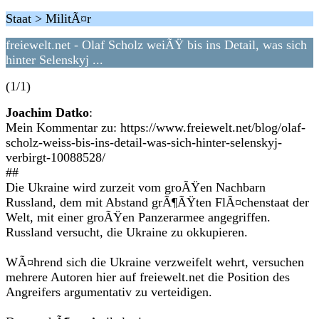
Staat > MilitÃ¤r
freiewelt.net - Olaf Scholz weiÃŸ bis ins Detail, was sich
hinter Selenskyj ...
(1/1)
Joachim Datko
:
Mein Kommentar zu: https://www.freiewelt.net/blog/olaf-
scholz-weiss-bis-ins-detail-was-sich-hinter-selenskyj-
verbirgt-10088528/
##
Die Ukraine wird zurzeit vom groÃŸen Nachbarn
Russland, dem mit Abstand grÃ¶ÃŸten FlÃ¤chenstaat der
Welt, mit einer groÃŸen Panzerarmee angegriffen.
Russland versucht, die Ukraine zu okkupieren.
WÃ¤hrend sich die Ukraine verzweifelt wehrt, versuchen
mehrere Autoren hier auf freiewelt.net die Position des
Angreifers argumentativ zu verteidigen.