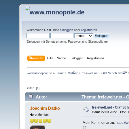
Willkommen
Gast
. Bitte
einloggen
oder
registrieren
.
Einloggen mit Benutzername, Passwort und Sitzungslänge
Übersicht
Hilfe
Suche
Einloggen
Registrieren
www.monopole.de
»
Staat
»
MilitÃ¤r
»
freiewelt.net - Olaf Scholz weiÃŸ b
Seiten: [
1
]
Autor
Thema: freiewelt.net - O
freiewelt.net - Olaf Sch
Joachim Datko
«
am:
22.03.2022 - 13:29 
Hero Member
Mein Kommentar zu:
https://
##