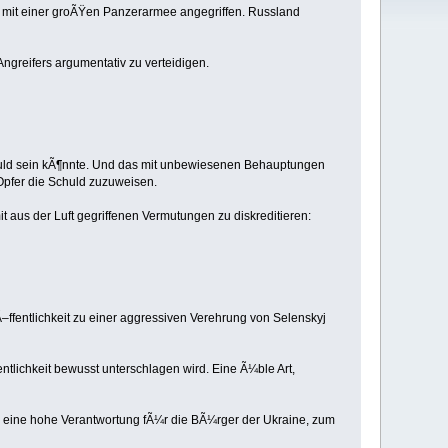
 mit einer groÃŸen Panzerarmee angegriffen. Russland
Angreifers argumentativ zu verteidigen.
huld sein kÃ¶nnte. Und das mit unbewiesenen Behauptungen
Opfer die Schuld zuzuweisen.
it aus der Luft gegriffenen Vermutungen zu diskreditieren:
 Ã–ffentlichkeit zu einer aggressiven Verehrung von Selenskyj
ntlichkeit bewusst unterschlagen wird. Eine Ã¼ble Art,
er eine hohe Verantwortung fÃ¼r die BÃ¼rger der Ukraine, zum