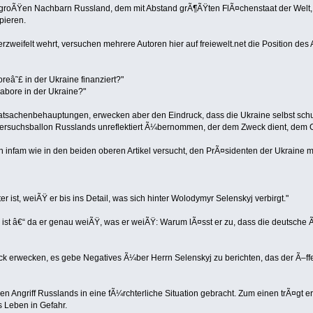
m groÃŸen Nachbarn Russland, dem mit Abstand grÃ¶ÃŸten FlÃ¤chenstaat der Welt,
pieren.
zweifelt wehrt, versuchen mehrere Autoren hier auf freiewelt.net die Position des 
eâ˜£ in der Ukraine finanziert?"
abore in der Ukraine?"
Tatsachenbehauptungen, erwecken aber den Eindruck, dass die Ukraine selbst sc
 Versuchsballon Russlands unreflektiert Ã¼bernommen, der dem Zweck dient, dem 
ch infam wie in den beiden oberen Artikel versucht, den PrÃ¤sidenten der Ukraine m
er ist, weiÃŸ er bis ins Detail, was sich hinter Wolodymyr Selenskyj verbirgt."
llt, ist â€“ da er genau weiÃŸ, was er weiÃŸ: Warum lÃ¤sst er zu, dass die deutsche
uck erwecken, es gebe Negatives Ã¼ber Herrn Selenskyj zu berichten, das der Ã–ffe
en Angriff Russlands in eine fÃ¼rchterliche Situation gebracht. Zum einen trÃ¤gt 
s Leben in Gefahr.