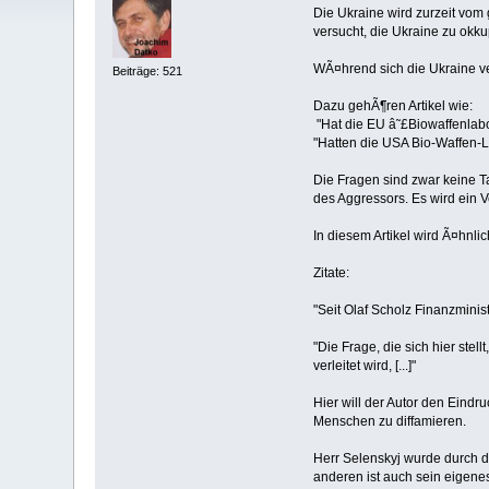
Die Ukraine wird zurzeit vo
versucht, die Ukraine zu okku
WÃ¤hrend sich die Ukraine ver
Beiträge: 521
Dazu gehÃ¶ren Artikel wie:
"Hat die EU â˜£Biowaffenlabor
"Hatten die USA Bio-Waffen-L
Die Fragen sind zwar keine 
des Aggressors. Es wird ein
In diesem Artikel wird Ã¤hnli
Zitate:
"Seit Olaf Scholz Finanzminist
"Die Frage, die sich hier ste
verleitet wird, [...]"
Hier will der Autor den Eindr
Menschen zu diffamieren.
Herr Selenskyj wurde durch d
anderen ist auch sein eigene