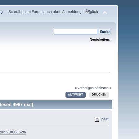
ng
--- Schreiben im Forum auch ohne Anmeldung mÃ¶glich
Neuigkeiten:
« vorheriges
nächstes »
ANTWORT
DRUCKEN
elesen 4967 mal)
Zitat
rbirgt-10088528/