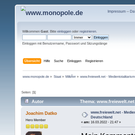
Impressum
--
Da
Willkommen
Gast
. Bitte
einloggen
oder
registrieren
.
Einloggen mit Benutzername, Passwort und Sitzungslänge
Übersicht
Hilfe
Suche
Einloggen
Registrieren
www.monopole.de
»
Staat
»
MilitÃ¤r
»
www.freiewelt.net - Medientotalitaris
Seiten: [
1
]
Autor
Thema: www.freiewelt.net 
www.freiewelt.net - Medien
Joachim Datko
Deutschland
Hero Member
«
am:
16.03.2022 - 21:47 »