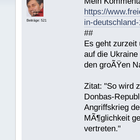
Mein Kommenta
https://www.fre
in-deutschland
Beiträge: 521
##
Es geht zurzeit
auf die Ukraine
den groÃŸen N
Zitat: "So wird
Donbas-Republik
Angriffskrieg d
MÃ¶glichkeit ge
vertreten."