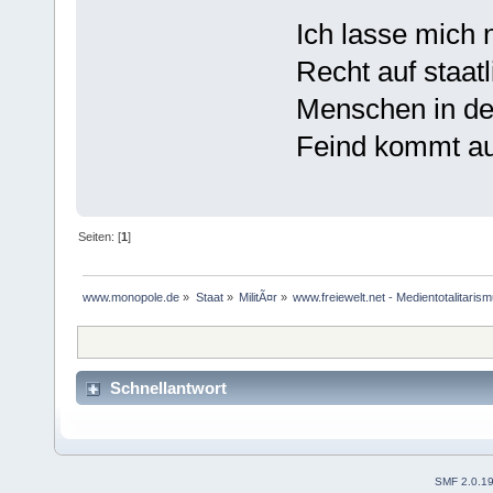
Ich lasse mich 
Recht auf staat
Menschen in de
Feind kommt a
Seiten: [
1
]
www.monopole.de
»
Staat
»
MilitÃ¤r
»
www.freiewelt.net - Medientotalitaris
Schnellantwort
SMF 2.0.1