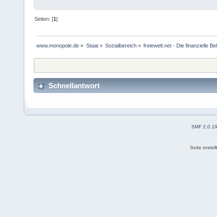
Seiten: [
1
]
www.monopole.de
»
Staat
»
Sozialbereich
»
freiewelt.net - Die finanzielle B
Schnellantwort
SMF 2.0.1
Seite erstel