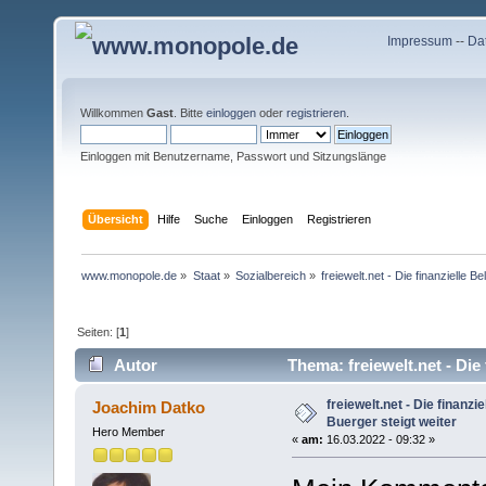
Impressum
--
Da
Willkommen
Gast
. Bitte
einloggen
oder
registrieren
.
Einloggen mit Benutzername, Passwort und Sitzungslänge
Übersicht
Hilfe
Suche
Einloggen
Registrieren
www.monopole.de
»
Staat
»
Sozialbereich
»
freiewelt.net - Die finanzielle B
Seiten: [
1
]
Autor
Thema: freiewelt.net - Die
18193 mal)
freiewelt.net - Die finanzi
Joachim Datko
Buerger steigt weiter
Hero Member
«
am:
16.03.2022 - 09:32 »