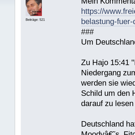
Mein Kommenta
https://www.frei
belastung-fuer-
Beiträge: 521
###
Um Deutschland
Zu Hajo 15:41 
Niedergang zum
werden sie wied
Schild um den 
darauf zu lesen 
Deutschland hat
Moodyâ€˜s, Fit