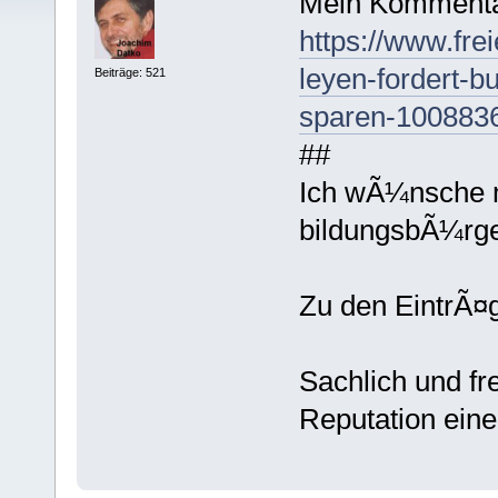
Mein Kommenta
https://www.frei
leyen-fordert-b
Beiträge: 521
sparen-100883
##
Ich wÃ¼nsche 
bildungsbÃ¼rger
Zu den EintrÃ¤g
Sachlich und fr
Reputation einer