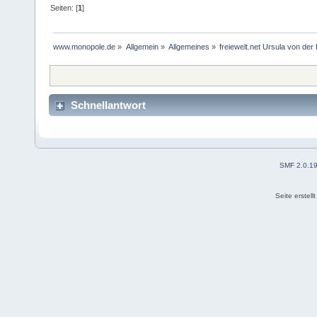
Seiten: [
1
]
www.monopole.de
»
Allgemein
»
Allgemeines
»
freiewelt.net Ursula von der
Schnellantwort
SMF 2.0.1
Seite erstel