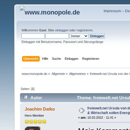
Impressum
--
Da
Willkommen
Gast
. Bitte
einloggen
oder
registrieren
.
Einloggen mit Benutzername, Passwort und Sitzungslänge
Übersicht
Hilfe
Suche
Einloggen
Registrieren
www.monopole.de
»
Allgemein
»
Allgemeines
»
freiewelt.net Ursula von der
Seiten: [
1
]
Autor
Thema: freiewelt.net Ursul
(Gelesen 8492 mal)
freiewelt.net Ursula von 
Joachim Datko
& Wirtschaft sollen Energ
Hero Member
«
am:
10.03.2022 - 11:41 »