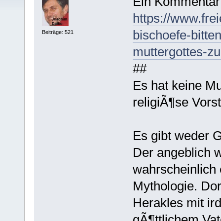
Ein Kommentar 
https://www.frei
bischoefe-bitte
Beiträge: 521
muttergottes-z
##
Es hat keine Mu
religiÃ¶se Vors
Es gibt weder 
Der angeblich 
wahrscheinlich 
Mythologie. Dor
Herakles mit ir
gÃ¶ttlichem Vat