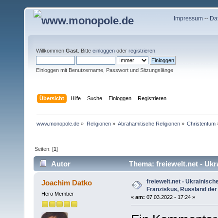
Impressum
--
Da
Willkommen
Gast
. Bitte
einloggen
oder
registrieren
.
Einloggen mit Benutzername, Passwort und Sitzungslänge
Übersicht
Hilfe
Suche
Einloggen
Registrieren
www.monopole.de
»
Religionen
»
Abrahamitische Religionen
»
Christentum
Seiten: [
1
]
Autor
Thema: freiewelt.net - Ukr
(Gelesen 9347 mal)
freiewelt.net - Ukrainisch
Joachim Datko
Franziskus, Russland der .
Hero Member
«
am:
07.03.2022 - 17:24 »