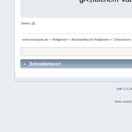
Seiten: [
1
]
www.monopole.de
»
Religionen
»
Abrahamitische Religionen
»
Christentum
Schnellantwort
SMF 2.0.1
Seite erstel