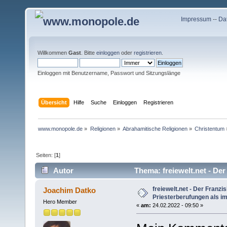
Impressum
--
Da
Willkommen
Gast
. Bitte
einloggen
oder
registrieren
.
Einloggen mit Benutzername, Passwort und Sitzungslänge
Übersicht
Hilfe
Suche
Einloggen
Registrieren
www.monopole.de
»
Religionen
»
Abrahamitische Religionen
»
Christentum
Seiten: [
1
]
Autor
Thema: freiewelt.net - Der
(Gelesen 9280 mal)
freiewelt.net - Der Franzi
Joachim Datko
Priesterberufungen als im
Hero Member
«
am:
24.02.2022 - 09:50 »