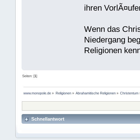
ihren VorlÃ¤ufe
Wenn das Chris
Niedergang begri
Religionen kenn
Seiten: [
1
]
www.monopole.de
»
Religionen
»
Abrahamitische Religionen
»
Christentum
Schnellantwort