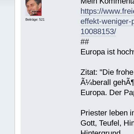
Mein Kommenta
https://www.frei
effekt-weniger-
Beiträge: 521
10088153/
##
Europa ist hochw
Zitat: "Die froh
Ã¼berall gehÃ¶
Europa. Der Pap
Priester leben i
Gott, Teufel, H
Hintergrund.