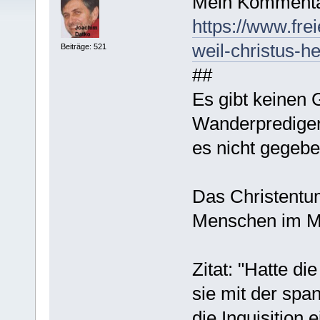
Mein Kommenta
https://www.frei
weil-christus-he
Beiträge: 521
##
Es gibt keinen 
Wanderprediger,
es nicht gegebe
Das Christentu
Menschen im Mit
Zitat: "Hatte di
sie mit der spa
die Inquisition e