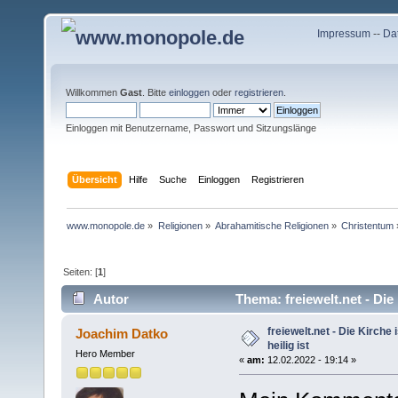
Impressum
--
Da
Willkommen
Gast
. Bitte
einloggen
oder
registrieren
.
Einloggen mit Benutzername, Passwort und Sitzungslänge
Übersicht
Hilfe
Suche
Einloggen
Registrieren
www.monopole.de
»
Religionen
»
Abrahamitische Religionen
»
Christentum
Seiten: [
1
]
Autor
Thema: freiewelt.net - Die 
freiewelt.net - Die Kirche i
Joachim Datko
heilig ist
Hero Member
«
am:
12.02.2022 - 19:14 »