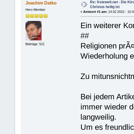
Re: freiewelt.net - Die Kirc
Joachim Datko
Christus heilig ist
Hero Member
«
Antwort #1 am:
14.02.2022 - 15:4
Ein weiterer K
##
Religionen prÃ¤
Beiträge: 521
Wiederholung e
Zu mitunsnicht
Bei jedem Artik
immer wieder de
langweilig.
Um es freundlic