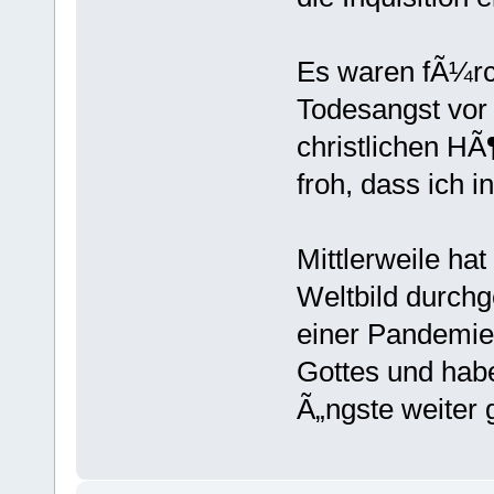
Es waren fÃ¼rch
Todesangst vor 
christlichen HÃ¶
froh, dass ich i
Mittlerweile ha
Weltbild durchg
einer Pandemie 
Gottes und hab
Ã„ngste weiter