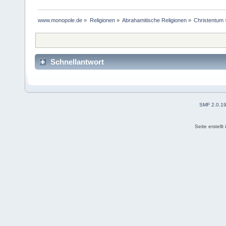
www.monopole.de
»
Religionen
»
Abrahamitische Religionen
»
Christentum
Schnellantwort
SMF 2.0.1
Seite erstell