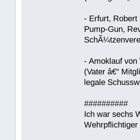
- Erfurt, Rober
Pump-Gun, Revol
SchÃ¼tzenverei
- Amoklauf von
(Vater â€“ Mitg
legale Schussw
##########
Ich war sechs 
Wehrpflichtige