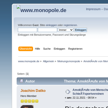
Impressum
--
Da
Willkommen
Gast
. Bitte
einloggen
oder
registrieren
.
Einloggen mit Benutzername, Passwort und Sitzungslänge
Übersicht
Hilfe
Suche
Einloggen
Registrieren
www.monopole.de
»
Allgemein
»
Meinungsmonopole
»
AmoklÃ¤ufe von Mens
Seiten: [
1
]
Autor
Thema: AmoklÃ¤ufe von M
mal)
AmoklÃ¤ufe von Menschen
Joachim Datko
SchieÃŸsportvereinen
Hero Member
«
am:
22.11.2021 - 08:54 »