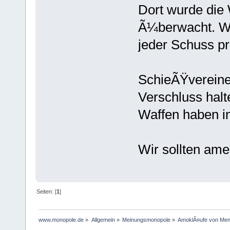
Dort wurde die
Ã¼berwacht. We
jeder Schuss pro
SchieÃŸvereine 
Verschluss halt
Waffen haben im
Wir sollten ame
Seiten: [
1
]
www.monopole.de
»
Allgemein
»
Meinungsmonopole
»
AmoklÃ¤ufe von Mens