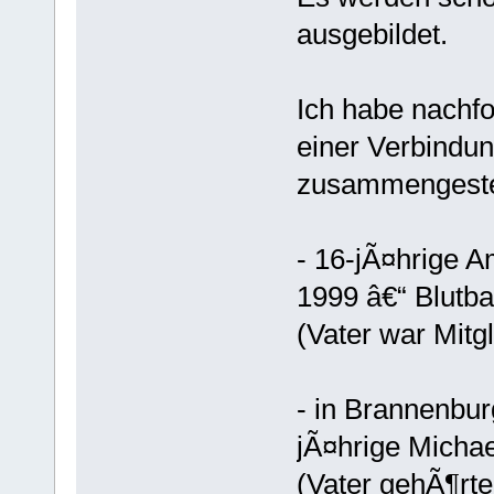
ausgebildet.
Ich habe nachf
einer Verbindu
zusammengestel
- 16-jÃ¤hrige 
1999 â€“ Blutba
(Vater war Mitg
- in Brannenbur
jÃ¤hrige Michae
(Vater gehÃ¶rt