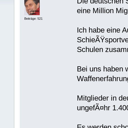
Die deutschen 
eine Million Mig
Beiträge: 521
Ich habe eine A
SchieÃŸsportve
Schulen zusamm
Bei uns haben 
Waffenerfahrung
Mitglieder in 
ungefÃ¤hr 1.40
Es werden scho