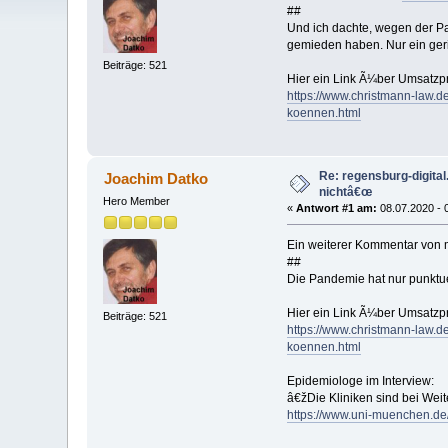
##
Und ich dachte, wegen der Pa
gemieden haben. Nur ein geri
Beiträge: 521
Hier ein Link Ã¼ber Umsatzp
https://www.christmann-law.
koennen.html
Re: regensburg-digital
Joachim Datko
nichtâ€œ
Hero Member
«
Antwort #1 am:
08.07.2020 - 
Ein weiterer Kommentar von m
##
Die Pandemie hat nur punktue
Hier ein Link Ã¼ber Umsatzp
Beiträge: 521
https://www.christmann-law.
koennen.html
Epidemiologe im Interview:
â€žDie Kliniken sind bei Wei
https://www.uni-muenchen.d