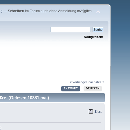
ng
--- Schreiben im Forum auch ohne Anmeldung mÃ¶glich
Neuigkeiten:
« vorheriges
nächstes »
ANTWORT
DRUCKEN
tâ€œ (Gelesen 10381 mal)
Zitat
8