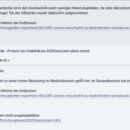
ndemie ist in den KrankenhÃ¤usern weniger Arbeit angefallen, da viele Mensche
nger Teil der Infizierten wurde stationÃ¤r aufgenommen.
robleme der Arztpraxen:
de/neuigkeiten-mainmenu-66/1085-corona-virus-fuehrt-zu-bedrohlichen-umsatzrue
.de - Protest am Uniklinikum â€žKlatschen allein reicht
08:49 »
ir:
ll zu einer hohen Belastung im Medizinbereich gefÃ¼hrt. Im Gesamtbereich hat e
robleme der Arztpraxen:
de/neuigkeiten-mainmenu-66/1085-corona-virus-fuehrt-zu-bedrohlichen-umsatzrue
tem nicht ausgelastetâ€œ
e/forschung/news/2020/mansmann.html