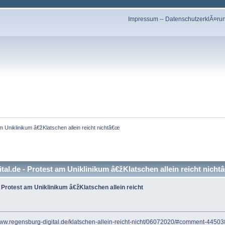
Impressum
--
DatenschutzerklÃ¤ru
am Uniklinikum â€žKlatschen allein reicht nichtâ€œ
al.de - Protest am Uniklinikum â€žKlatschen allein reicht nich
- Protest am Uniklinikum â€žKlatschen allein reicht
www.regensburg-digital.de/klatschen-allein-reicht-nicht/06072020/#comment-44503