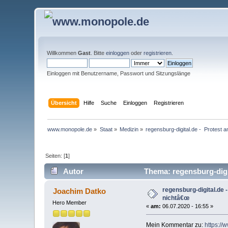
Willkommen
Gast
. Bitte
einloggen
oder
registrieren
.
Einloggen mit Benutzername, Passwort und Sitzungslänge
Übersicht
Hilfe
Suche
Einloggen
Registrieren
www.monopole.de
»
Staat
»
Medizin
»
regensburg-digital.de -  Protest 
Seiten: [
1
]
Autor
Thema: regensburg-digit
regensburg-digital.de 
Joachim Datko
nichtâ€œ
Hero Member
«
am:
06.07.2020 - 16:55 »
Mein Kommentar zu:
https://