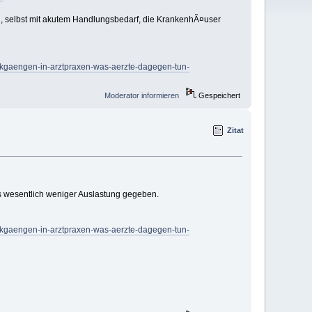
n, selbst mit akutem Handlungsbedarf, die KrankenhÃ¤user
ckgaengen-in-arztpraxen-was-aerzte-dagegen-tun-
Moderator informieren
Gespeichert
Zitat
s wesentlich weniger Auslastung gegeben.
ckgaengen-in-arztpraxen-was-aerzte-dagegen-tun-