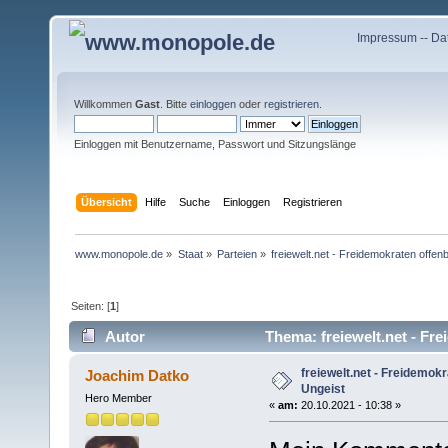
Impressum
--
Da
Willkommen
Gast
. Bitte
einloggen
oder
registrieren
.
Einloggen mit Benutzername, Passwort und Sitzungslänge
Übersicht
Hilfe
Suche
Einloggen
Registrieren
www.monopole.de
»
Staat
»
Parteien
»
freiewelt.net - Freidemokraten offen
Seiten: [
1
]
Autor
Thema: freiewelt.net - Fr
freiewelt.net - Freidemok
Joachim Datko
Ungeist
Hero Member
«
am:
20.10.2021 - 10:38 »