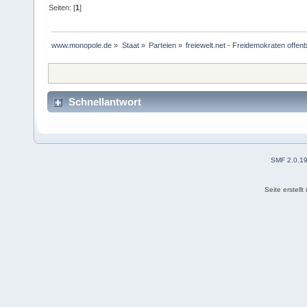
Seiten: [
1
]
www.monopole.de
»
Staat
»
Parteien
»
freiewelt.net - Freidemokraten offen
Schnellantwort
SMF 2.0.1
Seite erstell