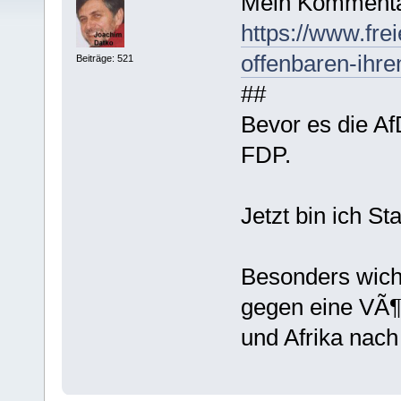
Mein Kommenta
https://www.fre
offenbaren-ihre
Beiträge: 521
##
Bevor es die A
FDP.
Jetzt bin ich S
Besonders wicht
gegen eine VÃ
und Afrika nach