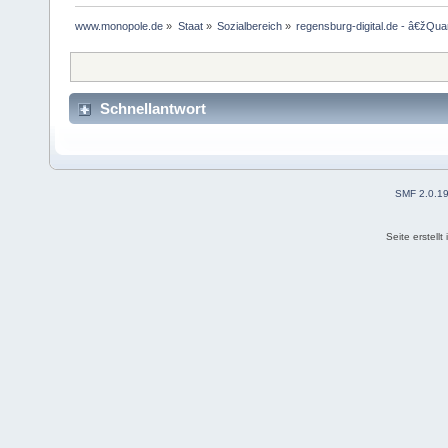
www.monopole.de
»
Staat
»
Sozialbereich
»
regensburg-digital.de - â€žQu
Schnellantwort
SMF 2.0.1
Seite erstell