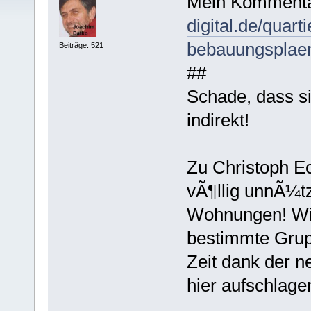
Mein Kommenta
digital.de/quart
bebauungsplaen
Beiträge: 521
##
Schade, dass si
indirekt!
Zu Christoph Ec
vÃ¶llig unnÃ¼t
Wohnungen! Wir
bestimmte Grup
Zeit dank der 
hier aufschlage