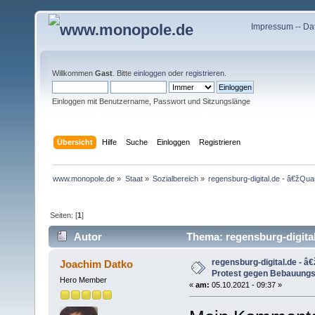
Impressum
--
Da
Willkommen
Gast
. Bitte
einloggen
oder
registrieren
.
Einloggen mit Benutzername, Passwort und Sitzungslänge
Übersicht
Hilfe
Suche
Einloggen
Registrieren
www.monopole.de
»
Staat
»
Sozialbereich
»
regensburg-digital.de - â€žQu
Seiten: [
1
]
Autor
Thema: regensburg-digita
reiÃŸt .. (Gelesen 18726 mal)
regensburg-digital.de - 
Joachim Datko
Protest gegen Bebauungsp
Hero Member
«
am:
05.10.2021 - 09:37 »