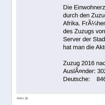
Die Einwohnerza
durch den Zuzu
Afrika. FrÃ¼her
des Zuzugs von
Server der Stadt
hat man die Aktu
Zuzug 2016 na
AuslÃ¤nder: 30
Deutsche: 84
Seiten: [
1
]