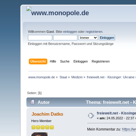
Willkommen
Gast
. Bitte
einloggen
oder
registrieren
.
Einloggen mit Benutzername, Passwort und Sitzungslänge
Übersicht
Hilfe
Suche
Einloggen
Registrieren
www.monopole.de
»
Staat
»
Medizin
»
freiewelt.net - Kissinger: Ukraine
Seiten: [
1
]
Autor
Thema: freiewelt.net - 
freiewelt.net - Kissing
Joachim Datko
«
am:
24.05.2022 - 22:37 
Hero Member
Mein Kommentar zu:
https://