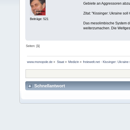
Gebiete an Aggressoren abzug
Zitat: "Kissinger: Ukraine so
Beiträge: 521
Das mesolimbische System des
weiterzumachen. Die Weltgesc
Seiten: [
1
]
www.monopole.de
»
Staat
»
Medizin
»
freiewelt.net - Kissinger: Ukraine
Schnellantwort