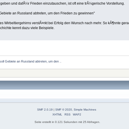
eben und dafÃ¼r Frieden einzutauschen, ist oft eine trÃ¼gerische Vorstellung.
ll Gebiete an Russland abtreten, um den Frieden zu gewinnen"
 Wirbeltiergehirns verstÃ¤rkt bei Erfolg den Wunsch nach mehr. So kÃ¶nnte gera
hichte kennt dazu viele Beispiele.
 soll Gebiete an Russland abtreten, um den ..
SMF 2.0.19
|
SMF © 2020
,
Simple Machines
XHTML
RSS
WAP2
Seite erstellt in 0.121 Sekunden mit 25 Abfragen.