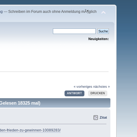
ng
--- Schreiben im Forum auch ohne Anmeldung mÃ¶glich
Neuigkeiten:
« vorheriges
nächstes »
ANTWORT
DRUCKEN
(Gelesen 18325 mal)
Zitat
um-den-frieden-zu-gewinnen-10089283/