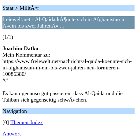
Staat > MilitÃ¤r
freiewelt.net - Al-Qaida kÃ¶nnte sich in Afghanistan in
Â»ein bis zwei JahrenÂ« ...
(1/1)
Joachim Datko
:
Mein Kommentar zu:
https://www.freiewelt.net/nachricht/al-qaida-koennte-sich-
in-afghanistan-in-ein-bis-zwei-jahren-neu-formieren-
10086380/
##
Es kann genauso gut passieren, dass Al-Qaida und die
Taliban sich gegenseitig schwÃ¤chen.
Navigation
[0]
Themen-Index
Antwort