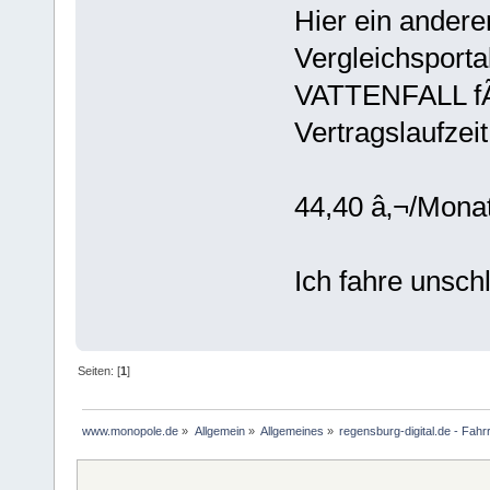
Hier ein andere
Vergleichsport
VATTENFALL f
Vertragslaufzei
44,40 â‚¬/Mona
Ich fahre unsch
Seiten: [
1
]
www.monopole.de
»
Allgemein
»
Allgemeines
»
regensburg-digital.de - Fahr