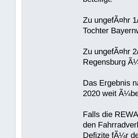
Zu ungefÃ¤hr 1
Tochter Bayern
Zu ungefÃ¤hr 2
Regensburg Ã¼b
Das Ergebnis n
2020 weit Ã¼ber
Falls die REW
den Fahrradverl
Defizite fÃ¼r 