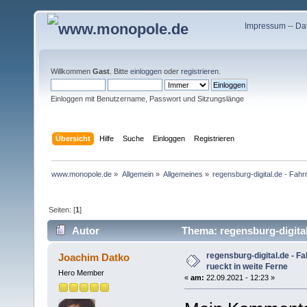
Impressum
--
Da
Willkommen
Gast
. Bitte
einloggen
oder
registrieren
.
Einloggen mit Benutzername, Passwort und Sitzungslänge
Übersicht
Hilfe
Suche
Einloggen
Registrieren
www.monopole.de
»
Allgemein
»
Allgemeines
»
regensburg-digital.de - Fahr
Seiten: [
1
]
Autor
Thema: regensburg-digital
mal)
regensburg-digital.de - F
Joachim Datko
rueckt in weite Ferne
Hero Member
«
am:
22.09.2021 - 12:23 »