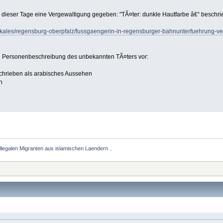
 dieser Tage eine Vergewaltigung gegeben: "TÃ¤ter: dunkle Hautfarbe â€“ beschr
lokales/regensburg-oberpfalz/fussgaengerin-in-regensburger-bahnunterfuehrung-v
de Personenbeschreibung des unbekannten TÃ¤ters vor:
schrieben als arabisches Aussehen
h
 illegalen Migranten aus islamischen Laendern ..