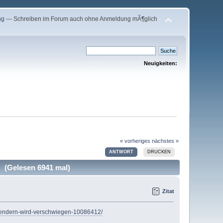
ng
--- Schreiben im Forum auch ohne Anmeldung mÃ¶glich
Neuigkeiten:
« vorheriges
nächstes »
ANTWORT
DRUCKEN
. (Gelesen 6941 mal)
Zitat
-laendern-wird-verschwiegen-10086412/