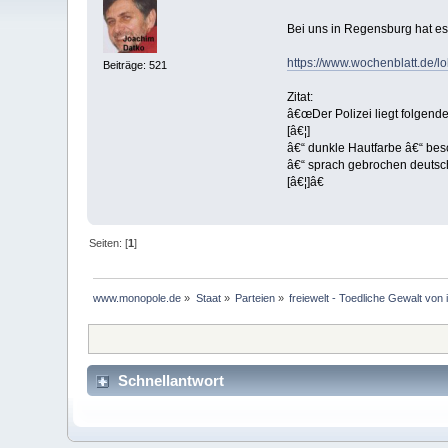
Bei uns in Regensburg hat es
https://www.wochenblatt.de/
Beiträge: 521
Zitat:
â€œDer Polizei liegt folgen
[â€¦]
â€“ dunkle Hautfarbe â€“ be
â€“ sprach gebrochen deutsc
[â€¦]â€
Seiten: [
1
]
www.monopole.de
»
Staat
»
Parteien
»
freiewelt - Toedliche Gewalt von
Schnellantwort