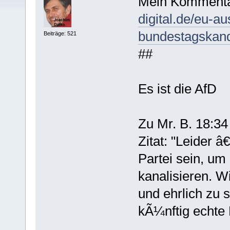
Mein Kommentar
digital.de/eu-a
bundestagskand
Beiträge: 521
##
Es ist die AfD
Zu Mr. B. 18:34
Zitat: "Leider 
Partei sein, um
kanalisieren. W
und ehrlich zu 
kÃ¼nftig echte M