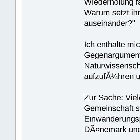
Wiederholung f
Warum setzt ih
auseinander?"
Ich enthalte mi
Gegenargumente
Naturwissenscha
aufzufÃ¼hren un
Zur Sache: Vie
Gemeinschaft si
Einwanderungsp
DÃ¤nemark und 