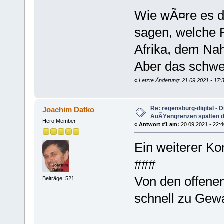
Wie wÃ¤re es de
sagen, welche 
Afrika, dem Na
Aber das schwei
«
Letzte Änderung: 21.09.2021 - 17:
Re: regensburg-digital - 
Joachim Datko
AuÃŸengrenzen spalten die
Hero Member
«
Antwort #1 am:
20.09.2021 - 22:4
Ein weiterer K
###
Von den offen
Beiträge: 521
schnell zu Gewa