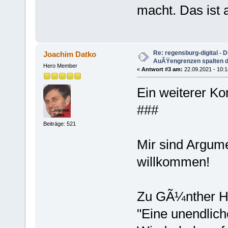
macht. Das ist 
Re: regensburg-digital - 
Joachim Datko
AuÃŸengrenzen spalten die
Hero Member
«
Antwort #3 am:
22.09.2021 - 10:1
Ein weiterer K
###
Beiträge: 521
Mir sind Argume
willkommen!
Zu GÃ¼nther Her
"Eine unendlich