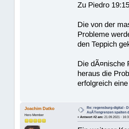
Zu Piedro 19:1
Die von der ma
Probleme werde
den Teppich gek
Die dÃ¤nische R
heraus die Prob
erfolgreich ein
Re: regensburg-digital - 
Joachim Datko
AuÃŸengrenzen spalten die
Hero Member
«
Antwort #2 am:
21.09.2021 - 16:3