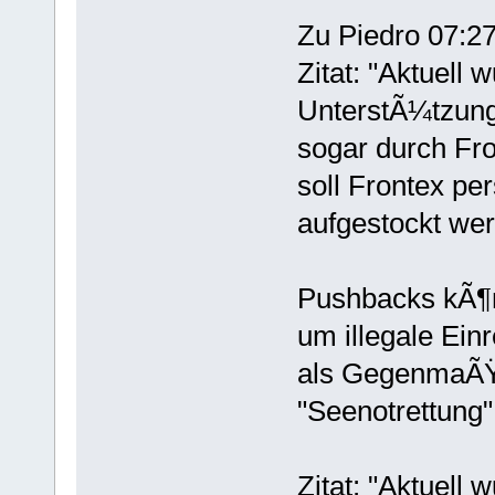
Zu Piedro 07:2
Zitat: "Aktuell
UnterstÃ¼tzung 
sogar durch Fr
soll Frontex pe
aufgestockt wer
Pushbacks kÃ¶nn
um illegale Ein
als GegenmaÃŸ
"Seenotrettung"
Zitat: "Aktuel