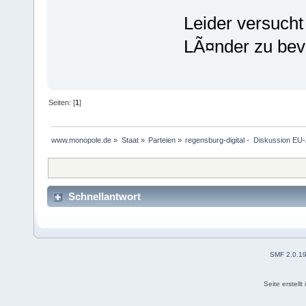
Leider versuch
LÃ¤nder zu be
Seiten: [
1
]
www.monopole.de
»
Staat
»
Parteien
»
regensburg-digital -  Diskussion EU
Schnellantwort
SMF 2.0.1
Seite erstell