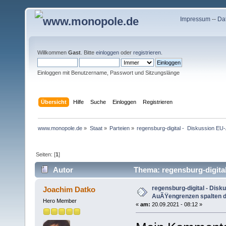
Impressum
--
Da
Willkommen
Gast
. Bitte
einloggen
oder
registrieren
.
Einloggen mit Benutzername, Passwort und Sitzungslänge
Übersicht
Hilfe
Suche
Einloggen
Registrieren
www.monopole.de
»
Staat
»
Parteien
»
regensburg-digital -  Diskussion EU
Seiten: [
1
]
Autor
Thema: regensburg-digital
mal)
regensburg-digital - Disk
Joachim Datko
AuÃŸengrenzen spalten die
Hero Member
«
am:
20.09.2021 - 08:12 »