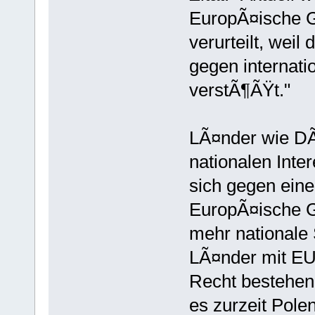
EuropÃ¤ische G
verurteilt, wei
gegen internat
verstÃ¶ÃŸt."
LÃ¤nder wie DÃ
nationalen Inte
sich gegen ein
EuropÃ¤ische G
mehr nationale
LÃ¤nder mit EU
Recht bestehen
es zurzeit Pol