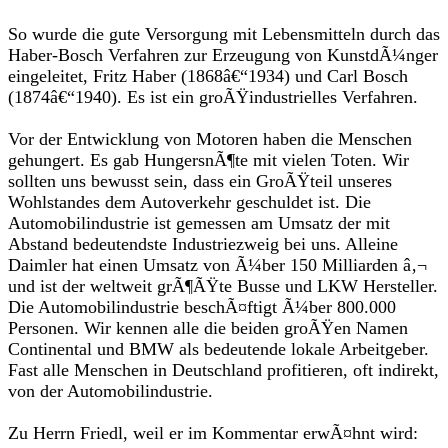
So wurde die gute Versorgung mit Lebensmitteln durch das
Haber-Bosch Verfahren zur Erzeugung von KunstdÃ¼nger
eingeleitet, Fritz Haber (1868â€“1934) und Carl Bosch
(1874â€“1940). Es ist ein groÃŸindustrielles Verfahren.
Vor der Entwicklung von Motoren haben die Menschen
gehungert. Es gab HungersnÃ¶te mit vielen Toten. Wir
sollten uns bewusst sein, dass ein GroÃŸteil unseres
Wohlstandes dem Autoverkehr geschuldet ist. Die
Automobilindustrie ist gemessen am Umsatz der mit
Abstand bedeutendste Industriezweig bei uns. Alleine
Daimler hat einen Umsatz von Ã¼ber 150 Milliarden â‚¬
und ist der weltweit grÃ¶ÃŸte Busse und LKW Hersteller.
Die Automobilindustrie beschÃ¤ftigt Ã¼ber 800.000
Personen. Wir kennen alle die beiden groÃŸen Namen
Continental und BMW als bedeutende lokale Arbeitgeber.
Fast alle Menschen in Deutschland profitieren, oft indirekt,
von der Automobilindustrie.
Zu Herrn Friedl, weil er im Kommentar erwÃ¤hnt wird: