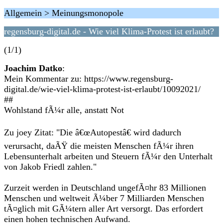
Allgemein > Meinungsmonopole
regensburg-digital.de - Wie viel Klima-Protest ist erlaubt?
(1/1)
Joachim Datko
:
Mein Kommentar zu: https://www.regensburg-
digital.de/wie-viel-klima-protest-ist-erlaubt/10092021/
##
Wohlstand fÃ¼r alle, anstatt Not
Zu joey Zitat: "Die â€œAutopestâ€ wird dadurch
verursacht, daÃŸ die meisten Menschen fÃ¼r ihren
Lebensunterhalt arbeiten und Steuern fÃ¼r den Unterhalt
von Jakob Friedl zahlen."
Zurzeit werden in Deutschland ungefÃ¤hr 83 Millionen
Menschen und weltweit Ã¼ber 7 Milliarden Menschen
tÃ¤glich mit GÃ¼tern aller Art versorgt. Das erfordert
einen hohen technischen Aufwand.