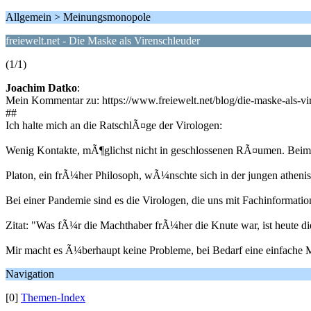
Allgemein > Meinungsmonopole
freiewelt.net - Die Maske als Virenschleuder
(1/1)
Joachim Datko
:
Mein Kommentar zu: https://www.freiewelt.net/blog/die-maske-als-v
##
Ich halte mich an die RatschlÃ¤ge der Virologen:
Wenig Kontakte, mÃ¶glichst nicht in geschlossenen RÃ¤umen. Beim 
Platon, ein frÃ¼her Philosoph, wÃ¼nschte sich in der jungen athenis
Bei einer Pandemie sind es die Virologen, die uns mit Fachinformatio
Zitat: "Was fÃ¼r die Machthaber frÃ¼her die Knute war, ist heute d
Mir macht es Ã¼berhaupt keine Probleme, bei Bedarf eine einfache M
Navigation
[0]
Themen-Index