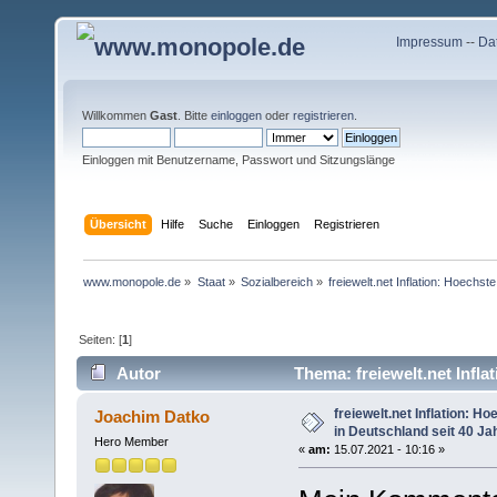
Impressum
--
Da
Willkommen
Gast
. Bitte
einloggen
oder
registrieren
.
Einloggen mit Benutzername, Passwort und Sitzungslänge
Übersicht
Hilfe
Suche
Einloggen
Registrieren
www.monopole.de
»
Staat
»
Sozialbereich
»
freiewelt.net Inflation: Hoechs
Seiten: [
1
]
Autor
Thema: freiewelt.net Infla
(Gelesen 9360 mal)
freiewelt.net Inflation: H
Joachim Datko
in Deutschland seit 40 Ja
Hero Member
«
am:
15.07.2021 - 10:16 »