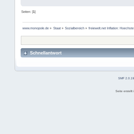
Seiten: [
1
]
www.monopole.de
»
Staat
»
Sozialbereich
»
freiewelt.net Inflation: Hoechs
Schnellantwort
SMF 2.0.1
Seite erstell