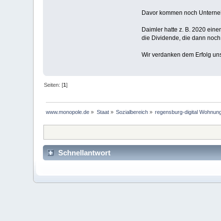
Davor kommen noch Unternehm
Daimler hatte z. B. 2020 ein
die Dividende, die dann noch 
Wir verdanken dem Erfolg unse
Seiten: [
1
]
www.monopole.de
»
Staat
»
Sozialbereich
»
regensburg-digital Wohnun
Schnellantwort