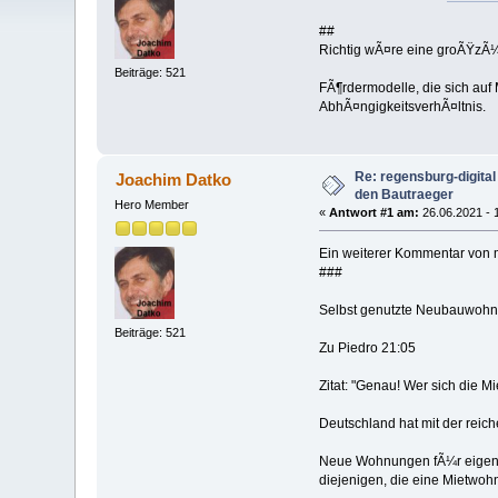
##
Richtig wÃ¤re eine groÃŸzÃ
Beiträge: 521
FÃ¶rdermodelle, die sich au
AbhÃ¤ngigkeitsverhÃ¤ltnis.
Re: regensburg-digita
Joachim Datko
den Bautraeger
Hero Member
«
Antwort #1 am:
26.06.2021 - 
Ein weiterer Kommentar von m
###
Selbst genutzte Neubauwohnu
Beiträge: 521
Zu Piedro 21:05
Zitat: "Genau! Wer sich die 
Deutschland hat mit der rei
Neue Wohnungen fÃ¼r eigene W
diejenigen, die eine Mietwo