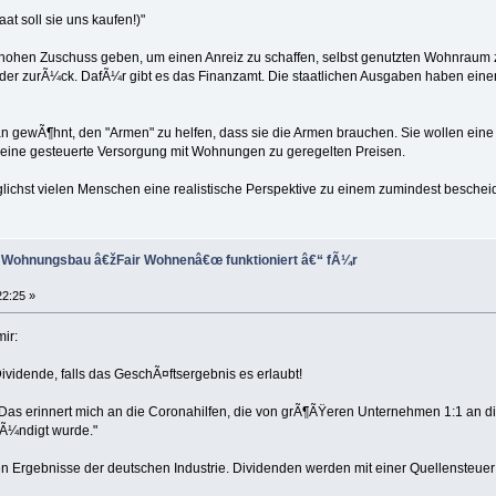
Staat soll sie uns kaufen!)"
n hohen Zuschuss geben, um einen Anreiz zu schaffen, selbst genutzten Wohnraum zu
eder zurÃ¼ck. DafÃ¼r gibt es das Finanzamt. Die staatlichen Ausgaben haben ei
an gewÃ¶hnt, den "Armen" zu helfen, dass sie die Armen brauchen. Sie wollen eine
eine gesteuerte Versorgung mit Wohnungen zu geregelten Preisen.
lichst vielen Menschen eine realistische Perspektive zu einem zumindest bescheid
l Wohnungsbau â€žFair Wohnenâ€œ funktioniert â€“ fÃ¼r
22:25 »
ir:
idende, falls das GeschÃ¤ftsergebnis es erlaubt!
: "Das erinnert mich an die Coronahilfen, die von grÃ¶ÃŸeren Unternehmen 1:1 an
kÃ¼ndigt wurde."
en Ergebnisse der deutschen Industrie. Dividenden werden mit einer Quellensteuer 