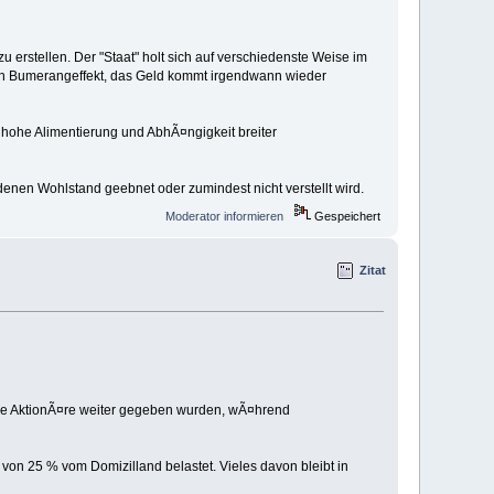
 erstellen. Der "Staat" holt sich auf verschiedenste Weise im
nen Bumerangeffekt, das Geld kommt irgendwann wieder
 hohe Alimentierung und AbhÃ¤ngigkeit breiter
enen Wohlstand geebnet oder zumindest nicht verstellt wird.
Moderator informieren
Gespeichert
Zitat
 die AktionÃ¤re weiter gegeben wurden, wÃ¤hrend
von 25 % vom Domizilland belastet. Vieles davon bleibt in