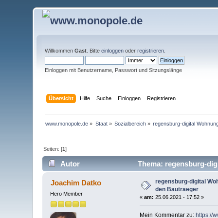
Willkommen
Gast
. Bitte
einloggen
oder
registrieren
.
Einloggen mit Benutzername, Passwort und Sitzungslänge
Übersicht
Hilfe
Suche
Einloggen
Registrieren
www.monopole.de
»
Staat
»
Sozialbereich
»
regensburg-digital Wohnun
Seiten: [
1
]
Autor
Thema: regensburg-digi
regensburg-digital Wo
Joachim Datko
den Bautraeger
Hero Member
«
am:
25.06.2021 - 17:52 »
Mein Kommentar zu:
https://