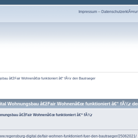
Impressum
--
DatenschutzerklÃ¤ru
gsbau â€žFair Wohnenâ€œ funktioniert â€“ fÃ¼r den Bautraeger
tal Wohnungsbau â€žFair Wohnenâ€œ funktioniert â€“ fÃ¼r de
hnungsbau â€žFair Wohnenâ€œ funktioniert â€“ fÃ¼r
www.regensburg-digital.de/fair-wohnen-funktioniert-fuer-den-bautraeger/25062021/