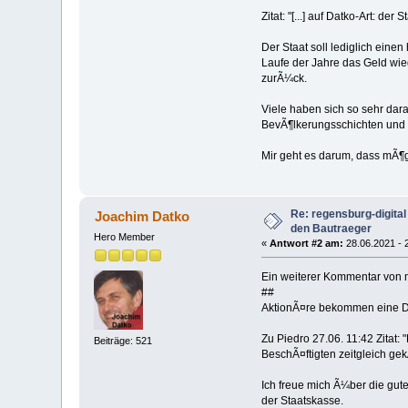
Zitat: "[...] auf Datko-Art: der 
Der Staat soll lediglich eine
Laufe der Jahre das Geld wi
zurÃ¼ck.
Viele haben sich so sehr dar
BevÃ¶lkerungsschichten und 
Mir geht es darum, dass mÃ¶g
Re: regensburg-digita
Joachim Datko
den Bautraeger
Hero Member
«
Antwort #2 am:
28.06.2021 - 
Ein weiterer Kommentar von m
##
AktionÃ¤re bekommen eine Div
Zu Piedro 27.06. 11:42 Zitat
Beiträge: 521
BeschÃ¤ftigten zeitgleich ge
Ich freue mich Ã¼ber die gut
der Staatskasse.