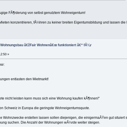
¼gige FÃ¶rderung von selbst genutztem Wohneigentum!
f Mieten konzentrieren, fÃ¼hren zu keiner breiten Eigentumsbildung und lassen 
l Wohnungsbau â€žFair Wohnenâ€œ funktioniert â€“ fÃ¼r
12:50 »
ir:
ngen entlasten den Mietmarkt!
Miete nicht leisten kann muss sich eine Wohnung kaufen kÃ¶nnen!"
chen Schweiz in Europa die geringste Wohneigentumsquote.
ohnzwecke erstellen lassen sollen diejenigen, die einigermaÃŸen gut situiert s
hnung suchen. Die Anzahl der Wohnungen wÃ¼rde weiter steigen.