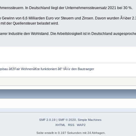
enssteuern. In Deutschland liegt der Unternehmenssteuersatz 2021 bei 30 %.
en Gewinn von 6,6 Milliarden Euro vor Steuern und Zinsen. Davon wurden Ã¼ber 2.3
mit der Quellensteuer belastet wird.
rer Industrie den Wohlstand. Die Arbeitslosigkeit ist in Deutschland ausgesproche
gsbau â€žFair Wohnenâ€œ funktioniert â€“ fÃ¼r den Bautraeger
SMF 2.0.19
|
SMF © 2020
,
Simple Machines
XHTML
RSS
WAP2
Seite erstellt in 0.197 Sekunden mit 24 Abfragen.