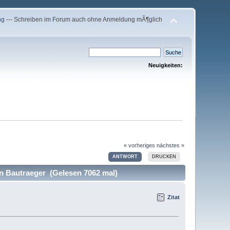
ng
--- Schreiben im Forum auch ohne Anmeldung mÃ¶glich
Neuigkeiten:
« vorheriges
nächstes »
ANTWORT
DRUCKEN
n Bautraeger (Gelesen 7062 mal)
Zitat