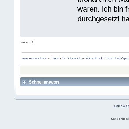
waren. Ich bin 
durchgesetzt ha
Seiten: [
1
]
www.monopole.de
»
Staat
»
Sozialbereich
»
freiewelt.net - Erzbischof ViganÃ
Schnellantwort
SMF 2.0.1
Seite erstell