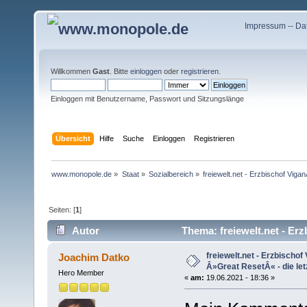
Impressum
--
Da
Willkommen
Gast
. Bitte
einloggen
oder
registrieren
.
Einloggen mit Benutzername, Passwort und Sitzungslänge
Übersicht
Hilfe
Suche
Einloggen
Registrieren
www.monopole.de
»
Staat
»
Sozialbereich
»
freiewelt.net - Erzbischof ViganÃ
Seiten: [
1
]
Autor
Thema: freiewelt.net - Erzb
(Gelesen 6446 mal)
freiewelt.net - Erzbischof 
Joachim Datko
Â»Great ResetÂ« - die letzt
Hero Member
«
am:
19.06.2021 - 18:36 »