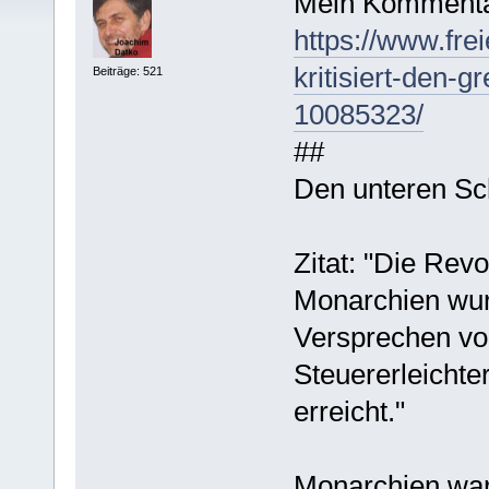
Mein Kommenta
https://www.frei
kritisiert-den-g
Beiträge: 521
10085323/
##
Den unteren Sch
Zitat: "Die Rev
Monarchien wur
Versprechen vo
Steuererleichte
erreicht."
Monarchien ware