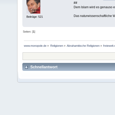
##
Dem Islam wird es genauso e
Das naturwissenschaftliche We
Beiträge: 521
Seiten: [
1
]
www.monopole.de
»
Religionen
»
Abrahamitische Religionen
»
freiewelt
Schnellantwort