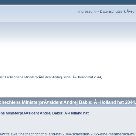
Impressum
--
DatenschutzerklÃ¤ru
.net Tschechiens MinisterprÃ¤sident Andrej Babis: Â»Holland hat 2044, ..
chechiens MinisterprÃ¤sident Andrej Babis: Â»Holland hat 2044,
ens MinisterprÃ¤sident Andrej Babis: Â»Holland hat
www.freiewelt.net/nachricht/holland-hat-2044-schweden-2065-eine-mehrheitlich-