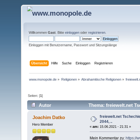
Willkommen
Gast
. Bitte
einloggen
oder
registrieren
.
Einloggen mit Benutzername, Passwort und Sitzungslänge
Übersicht
Hilfe
Suche
Einloggen
Registrieren
www.monopole.de
»
Religionen
»
Abrahamitische Religionen
»
freiewelt
Seiten: [
1
]
Autor
Thema: freiewelt.net Ts
freiewelt.net Tschechi
Joachim Datko
2044, ..
Hero Member
«
am:
15.06.2021 - 21:31 »
Mein Kommentar zu:
https://