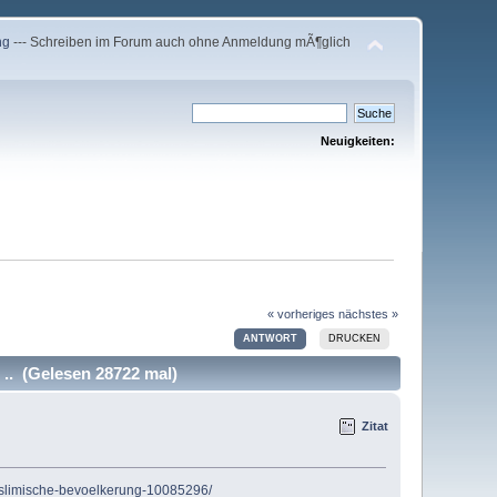
ng
--- Schreiben im Forum auch ohne Anmeldung mÃ¶glich
Neuigkeiten:
« vorheriges
nächstes »
ANTWORT
DRUCKEN
 .. (Gelesen 28722 mal)
Zitat
muslimische-bevoelkerung-10085296/