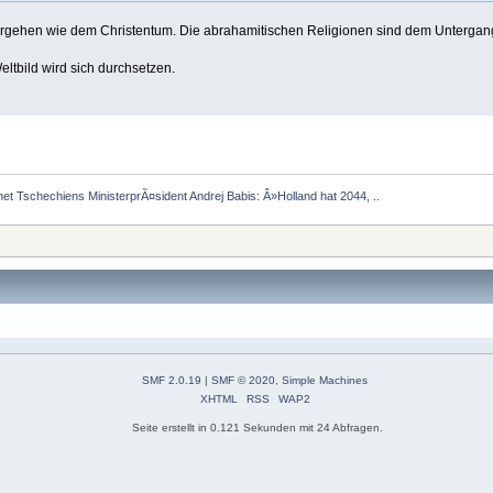
rgehen wie dem Christentum. Die abrahamitischen Religionen sind dem Untergan
ltbild wird sich durchsetzen.
.net Tschechiens MinisterprÃ¤sident Andrej Babis: Â»Holland hat 2044, ..
SMF 2.0.19
|
SMF © 2020
,
Simple Machines
XHTML
RSS
WAP2
Seite erstellt in 0.121 Sekunden mit 24 Abfragen.