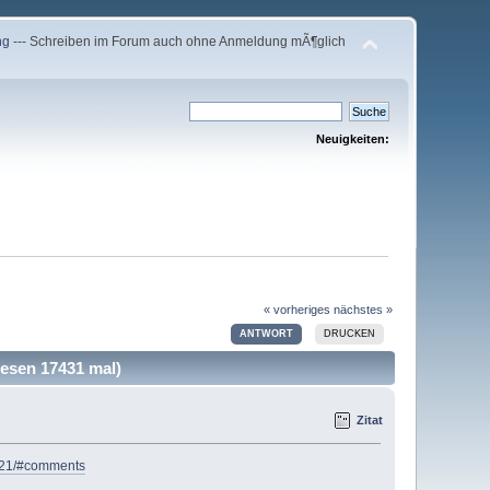
ng
--- Schreiben im Forum auch ohne Anmeldung mÃ¶glich
Neuigkeiten:
« vorheriges
nächstes »
ANTWORT
DRUCKEN
lesen 17431 mal)
Zitat
2021/#comments