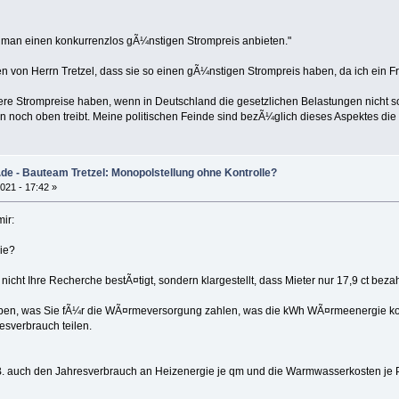
 man einen konkurrenzlos gÃ¼nstigen Strompreis anbieten."
n von Herrn Tretzel, dass sie so einen gÃ¼nstigen Strompreis haben, da ich ein Fr
igere Strompreise haben, wenn in Deutschland die gesetzlichen Belastungen nicht s
n noch oben treibt. Meine politischen Feinde sind bezÃ¼glich dieses Aspektes d
.de - Bauteam Tretzel: Monopolstellung ohne Kontrolle?
021 - 17:42 »
ir:
ie?
cht Ihre Recherche bestÃ¤tigt, sondern klargestellt, dass Mieter nur 17,9 ct bezahl
ben, was Sie fÃ¼r die WÃ¤rmeversorgung zahlen, was die kWh WÃ¤rmeenergie kos
esverbrauch teilen.
.B. auch den Jahresverbrauch an Heizenergie je qm und die Warmwasserkosten je 