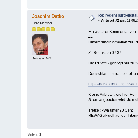
Re: regensburg-digital
Joachim Datko
«
Antwort #2 am:
11.06.2
Hero Member
Ein weiterer Kommentar von m
##
Hintergrundinformation zur
Zu Redaktion 07:37
Beiträge: 521
Die REWAG gehÃ¶rt nur zu 2/3
Deutschland ist traditionell u
https://heise.cloudimg.io/wi
Kleine Anbieter, wie hier Her
Strom angeboten wird. Je meh
Tretzel: kWh unter 20 Cent
REWAG aktuell auf der Intern
Seiten: [
1
]