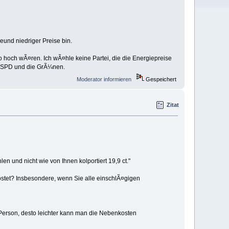
eund niedriger Preise bin.
o hoch wÃ¤ren. Ich wÃ¤hle keine Partei, die die Energiepreise
ie SPD und die GrÃ¼nen.
Moderator informieren
Gespeichert
Zitat
en und nicht wie von Ihnen kolportiert 19,9 ct."
tet? Insbesondere, wenn Sie alle einschlÃ¤gigen
Person, desto leichter kann man die Nebenkosten