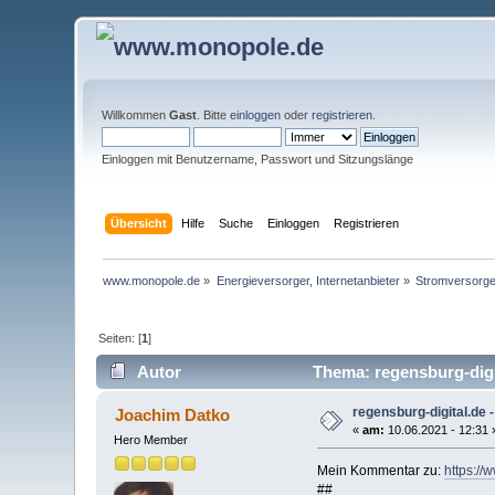
Willkommen
Gast
. Bitte
einloggen
oder
registrieren
.
Einloggen mit Benutzername, Passwort und Sitzungslänge
Übersicht
Hilfe
Suche
Einloggen
Registrieren
www.monopole.de
»
Energieversorger, Internetanbieter
»
Stromversorge
Seiten: [
1
]
Autor
Thema: regensburg-digi
regensburg-digital.de 
Joachim Datko
«
am:
10.06.2021 - 12:31 
Hero Member
Mein Kommentar zu:
https:/
##