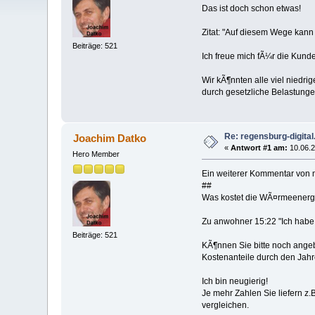
Das ist doch schon etwas!
Zitat: "Auf diesem Wege kann
Beiträge: 521
Ich freue mich fÃ¼r die Kunde
Wir kÃ¶nnten alle viel niedr
durch gesetzliche Belastunge
Re: regensburg-digital
Joachim Datko
«
Antwort #1 am:
10.06.2
Hero Member
Ein weiterer Kommentar von m
##
Was kostet die WÃ¤rmeenerg
Zu anwohner 15:22 "Ich habe ni
Beiträge: 521
KÃ¶nnen Sie bitte noch ange
Kostenanteile durch den Jahr
Ich bin neugierig!
Je mehr Zahlen Sie liefern z
vergleichen.