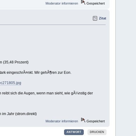
Moderator informieren
Gespeichert
Zitat
n (35,48 Prozent)
 stark eingeschrÃ¤nkt. Wir gehÃ¶ren zur Eon.
6ec271805.jpg
an reibt sich die Augen, wenn man sieht, wie gÃ¼nstig der
im Jahr (strom.direkt)
Moderator informieren
Gespeichert
ANTWORT
DRUCKEN