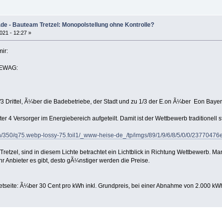
.de - Bauteam Tretzel: Monopolstellung ohne Kontrolle?
021 - 12:27 »
ir:
 REWAG:
 Drittel, Ã¼ber die Badebetriebe, der Stadt und zu 1/3 der E.on Ã¼ber Eon Bayer
nter 4 Versorger im Energiebereich aufgeteilt. Damit ist der Wettbewerb traditionell
dth/350/q75.webp-lossy-75.foil1/_www-heise-de_/tp/imgs/89/1/9/6/8/5/0/0/2377047
r Tretzel, sind in diesem Lichte betrachtet ein Lichtblick in Richtung Wettbewerb. M
r Anbieter es gibt, desto gÃ¼nstiger werden die Preise.
etseite: Ã¼ber 30 Cent pro kWh inkl. Grundpreis, bei einer Abnahme von 2.000 kWh 