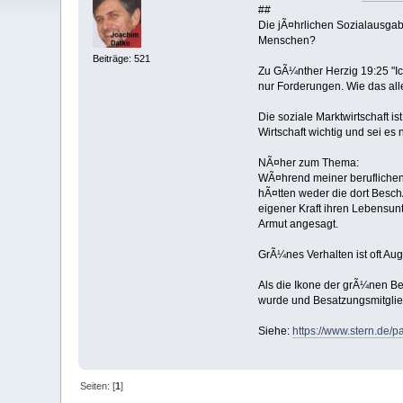
##
Die jÃ¤hrlichen Sozialausgab
Menschen?
Beiträge: 521
Zu GÃ¼nther Herzig 19:25 "Ich 
nur Forderungen. Wie das alles
Die soziale Marktwirtschaft i
Wirtschaft wichtig und sei es n
NÃ¤her zum Thema:
WÃ¤hrend meiner beruflichen 
hÃ¤tten weder die dort Besch
eigener Kraft ihren Lebensun
Armut angesagt.
GrÃ¼nes Verhalten ist oft Au
Als die Ikone der grÃ¼nen Be
wurde und Besatzungsmitgli
Siehe:
https://www.stern.de/p
Seiten: [
1
]