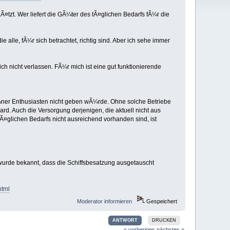
tzt. Wer liefert die GÃ¼ter des tÃ¤glichen Bedarfs fÃ¼r die
e alle, fÃ¼r sich betrachtet, richtig sind. Aber ich sehe immer
ch nicht verlassen. FÃ¼r mich ist eine gut funktionierende
Ã¼ner Enthusiasten nicht geben wÃ¼rde. Ohne solche Betriebe
d. Auch die Versorgung derjenigen, die aktuell nicht aus
Ã¤glichen Bedarfs nicht ausreichend vorhanden sind, ist
wurde bekannt, dass die Schiffsbesatzung ausgetauscht
html
Moderator informieren
Gespeichert
ANTWORT
DRUCKEN
« vorheriges
nächstes »