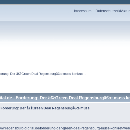
Impressum
--
DatenschutzerklÃ¤ru
orderung: Der â€žGreen Deal Regensburgâ€œ muss konkret ...
tal.de - Forderung: Der â€žGreen Deal Regensburgâ€œ muss kon
e - Forderung: Der â€žGreen Deal Regensburgâ€œ muss
/www.regensburg-digital.de/forderung-der-green-deal-regensburg-muss-konkret-we