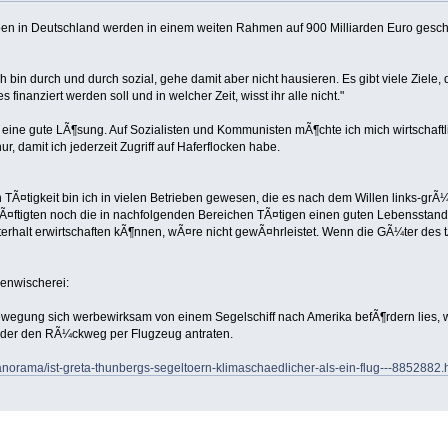
en in Deutschland werden in einem weiten Rahmen auf 900 Milliarden Euro geschÃ¤
bin durch und durch sozial, gehe damit aber nicht hausieren. Es gibt viele Ziele, di
 finanziert werden soll und in welcher Zeit, wisst ihr alle nicht."
st eine gute LÃ¶sung. Auf Sozialisten und Kommunisten mÃ¶chte ich mich wirtschaftli
ur, damit ich jederzeit Zugriff auf Haferflocken habe.
TÃ¤tigkeit bin ich in vielen Betrieben gewesen, die es nach dem Willen links-gr
Ã¤ftigten noch die in nachfolgenden Bereichen TÃ¤tigen einen guten Lebensstandar
terhalt erwirtschaften kÃ¶nnen, wÃ¤re nicht gewÃ¤hrleistet. Wenn die GÃ¼ter des t
genwischerei:
wegung sich werbewirksam von einem Segelschiff nach Amerika befÃ¶rdern lies, 
eder den RÃ¼ckweg per Flugzeug antraten.
anorama/ist-greta-thunbergs-segeltoern-klimaschaedlicher-als-ein-flug---8852882.