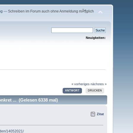
ng
--- Schreiben im Forum auch ohne Anmeldung mÃ¶glich
Neuigkeiten:
« vorheriges
nächstes »
ANTWORT
DRUCKEN
kret ... (Gelesen 6338 mal)
Zitat
rden/14052021/