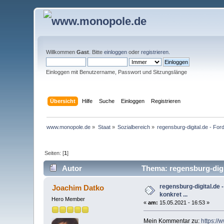
Willkommen
Gast
. Bitte
einloggen
oder
registrieren
.
Einloggen mit Benutzername, Passwort und Sitzungslänge
Übersicht
Hilfe
Suche
Einloggen
Registrieren
www.monopole.de
»
Staat
»
Sozialbereich
»
regensburg-digital.de - F
Seiten: [
1
]
Autor
Thema: regensburg-digi
regensburg-digital.d
Joachim Datko
konkret ...
Hero Member
«
am:
15.05.2021 - 16:53 »
Mein Kommentar zu:
https:/