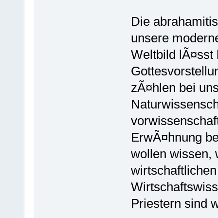
Die abrahamitis
unsere moderne
Weltbild lÃ¤ss
Gottesvorstell
zÃ¤hlen bei uns
Naturwissenscha
vorwissenschaft
ErwÃ¤hnung be
wollen wissen, 
wirtschaftliche
Wirtschaftswis
Priestern sind wi