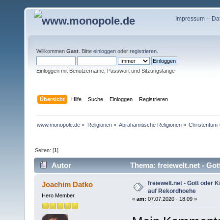
Impressum
--
Da
Willkommen
Gast
. Bitte
einloggen
oder
registrieren
.
Einloggen mit Benutzername, Passwort und Sitzungslänge
Übersicht
Hilfe
Suche
Einloggen
Registrieren
www.monopole.de
»
Religionen
»
Abrahamitische Religionen
»
Christentum
Seiten: [
1
]
Autor
Thema: freiewelt.net - Go
mal)
freiewelt.net - Gott oder 
Joachim Datko
auf Rekordhoehe
Hero Member
«
am:
07.07.2020 - 18:09 »