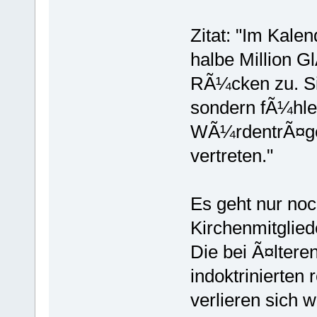
Zitat: "Im Kale
halbe Million G
RÃ¼cken zu. Sie
sondern fÃ¼hlen
WÃ¼rdentrÃ¤ger
vertreten."
Es geht nur noc
Kirchenmitglied
Die bei Ã¤ltere
indoktrinierten 
verlieren sich 