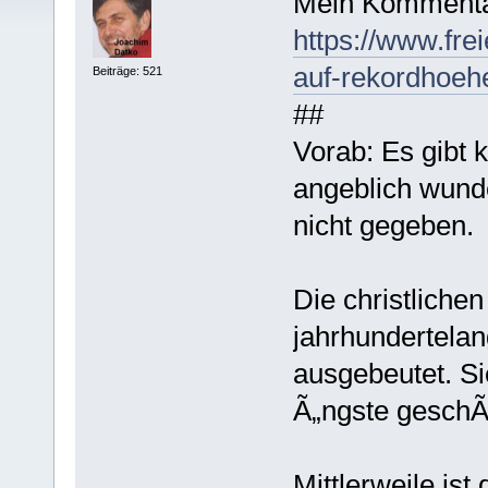
Mein Kommenta
https://www.frei
auf-rekordhoeh
Beiträge: 521
##
Vorab: Es gibt 
angeblich wund
nicht gegeben.
Die christliche
jahrhundertela
ausgebeutet. S
Ã„ngste geschÃ
Mittlerweile ist