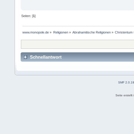
Seiten: [
1
]
www.monopole.de
»
Religionen
»
Abrahamitische Religionen
»
Christentum
Schnellantwort
SMF 2.0.1
Seite erstell