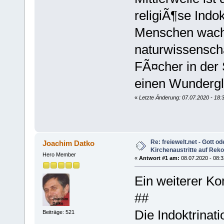
religiÃ¶se Indo
Menschen wach
naturwissenscha
FÃ¤cher in der
einen Wundergl
«
Letzte Änderung: 07.07.2020 - 18
Re: freiewelt.net - Gott o
Joachim Datko
Kirchenaustritte auf Rek
Hero Member
«
Antwort #1 am:
08.07.2020 - 08:3
Ein weiterer K
##
Die Indoktrinati
Beiträge: 521