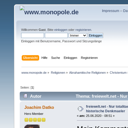
Impressum
--
Da
Willkommen
Gast
. Bitte
einloggen
oder
registrieren
.
Einloggen mit Benutzername, Passwort und Sitzungslänge
Übersicht
Hilfe
Suche
Einloggen
Registrieren
www.monopole.de
»
Religionen
»
Abrahamitische Religionen
»
Christentum
Seiten: [
1
]
Autor
Thema: freiewelt.net - Nur
(Gelesen 7604 mal)
freiewelt.net - Nur totalit
Joachim Datko
historische Denkmaeler
Hero Member
«
am:
25.06.2020 - 08:51 »