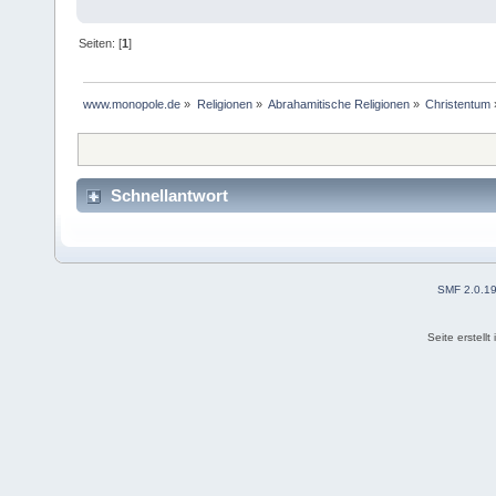
Seiten: [
1
]
www.monopole.de
»
Religionen
»
Abrahamitische Religionen
»
Christentum
Schnellantwort
SMF 2.0.1
Seite erstell