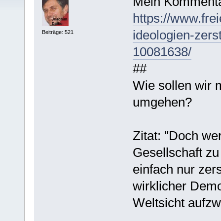
Mein Kommenta
https://www.frei
ideologien-zers
Beiträge: 521
10081638/
##
Wie sollen wir
umgehen?
Zitat: "Doch we
Gesellschaft zu
einfach nur zers
wirklicher Demo
Weltsicht aufzwi