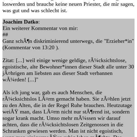
loswerden und brauche keine neuen Priester, die mir sagen,
was gut und was schlecht ist.
Joachim Datko
:
Ein weiterer Kommentar von mir:
##
Ganz schÃ¶n diskriminierend unterwegs, die "Erzieher*in"
(Kommentar von 13:20 ).
Zitat: [...] weil einige wenige geldige, rÃ¼cksichtslose,
egoistische, alte Bewohner*innen dieser Stadt alle unter 30
jÃ¤hrigen am liebsten aus dieser Stadt verbannen
wÃ¼rden! [...]"
Als ich jung war, gab es auch Menschen, die
rÃ¼cksichtslos LÃ¤rm gemacht haben. Sie zÃ¤hlen jetzt
zu den Alten, die in der Regel Ruhe brauchen. Heutzutage
weiÃŸ man, dass LÃ¤rm nicht nur stÃ¶rend ist, sondern
sogar krank macht. Umso mehr mÃ¼ssen wir darauf
achten, dass die rÃ¼cksichtslosen Zeitgenossen in die
Schranken gewiesen werden. Man ist nicht egoistisch,