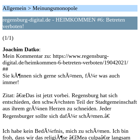
Allgemein > Meinungsmonopole
regensburg-digital.de - HEIMKOMMEN #6: Betreten
verboten!
(1/1)
Joachim Datko
:
Mein Kommentar zu: https://www.regensburg-
digital.de/heimkommen-6-betreten-verboten/19042021/
##
Sie kÃ¶nnen sich gerne schÃ¤men, fÃ¼r was auch
immer!
Zitat: â€œDas ist jetzt vorbei. Regensburg hat sich
entschieden, den schwÃ¤chsten Teil der Stadtgemeinschaft
aus ihrem grÃ¼nen Herzen zu schneiden. Jeder
Regensburger sollte sich dafÃ¼r schÃ¤men.â€
Ich habe kein BedÃ¼rfnis, mich zu schÃ¤men. Ich bin
froh, dass wir das religiÃ¶se â€žMea culpaâ€œ langsam