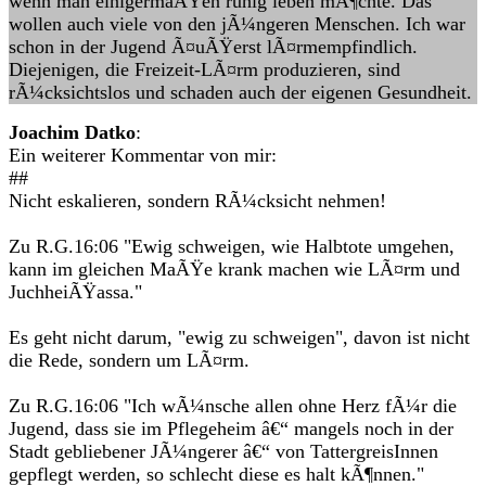
wenn man einigermaÃŸen ruhig leben mÃ¶chte. Das
wollen auch viele von den jÃ¼ngeren Menschen. Ich war
schon in der Jugend Ã¤uÃŸerst lÃ¤rmempfindlich.
Diejenigen, die Freizeit-LÃ¤rm produzieren, sind
rÃ¼cksichtslos und schaden auch der eigenen Gesundheit.
Joachim Datko
:
Ein weiterer Kommentar von mir:
##
Nicht eskalieren, sondern RÃ¼cksicht nehmen!
Zu R.G.16:06 "Ewig schweigen, wie Halbtote umgehen,
kann im gleichen MaÃŸe krank machen wie LÃ¤rm und
JuchheiÃŸassa."
Es geht nicht darum, "ewig zu schweigen", davon ist nicht
die Rede, sondern um LÃ¤rm.
Zu R.G.16:06 "Ich wÃ¼nsche allen ohne Herz fÃ¼r die
Jugend, dass sie im Pflegeheim â€“ mangels noch in der
Stadt gebliebener JÃ¼ngerer â€“ von TattergreisInnen
gepflegt werden, so schlecht diese es halt kÃ¶nnen."