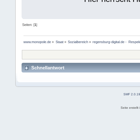
Seiten: [
1
]
www.monopole.de
»
Staat
»
Sozialbereich
»
regensburg-digital.de -  Respek
Schnellantwort
SMF 2.0.1
Seite erstell