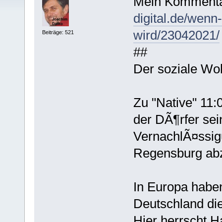
Mein Kommenta
digital.de/wenn-
wird/23042021/
Beiträge: 521
##
Der soziale Wo
Zu "Native" 11:
der DÃ¶rfer sei
VernachlÃ¤ssig
Regensburg abz
In Europa haben
Deutschland di
Hier herrscht H