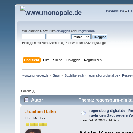
Impressum
--
Da
Willkommen
Gast
. Bitte
einloggen
oder
registrieren
.
Einloggen mit Benutzername, Passwort und Sitzungslänge
Übersicht
Hilfe
Suche
Einloggen
Registrieren
www.monopole.de
»
Staat
»
Sozialbereich
»
regensburg-digital.de -  Respek
Seiten: [
1
]
Autor
Thema: regensburg-digital.
(Gelesen 6554 mal)
regensburg-digital.de - R
Joachim Datko
ruehrigen Bautraegers We
Hero Member
«
am:
24.04.2021 - 14:02 »