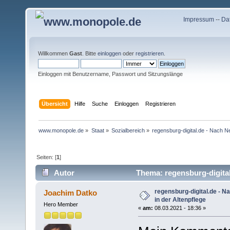
Impressum
--
Da
Willkommen
Gast
. Bitte
einloggen
oder
registrieren
.
Einloggen mit Benutzername, Passwort und Sitzungslänge
Übersicht
Hilfe
Suche
Einloggen
Registrieren
www.monopole.de
»
Staat
»
Sozialbereich
»
regensburg-digital.de - Nach Ne
Seiten: [
1
]
Autor
Thema: regensburg-digital.
6623 mal)
regensburg-digital.de - N
Joachim Datko
in der Altenpflege
Hero Member
«
am:
08.03.2021 - 18:36 »