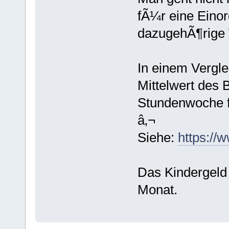
fÃ¼r eine Einor
dazugehÃ¶rige 
In einem Vergle
Mittelwert des B
Stundenwoche f
â‚¬
Siehe:
https://w
Das Kindergeld 
Monat.