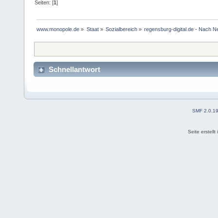
Seiten: [
1
]
www.monopole.de
»
Staat
»
Sozialbereich
»
regensburg-digital.de - Nach Ne
Schnellantwort
SMF 2.0.1
Seite erstell