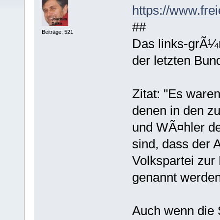
https://www.fre
##
Beiträge: 521
Das links-grÃ¼
der letzten Bun
Zitat: "Es waren
denen in den zu
und WÃ¤hler d
sind, dass der 
Volkspartei zu
genannt werde
Auch wenn die 