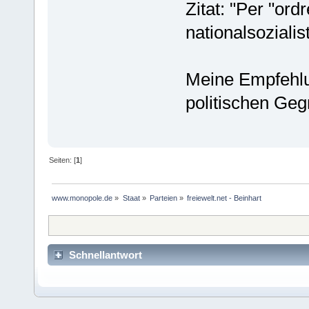
Zitat: "Per "ord
nationalsozialis
Meine Empfehlu
politischen Ge
Seiten: [
1
]
www.monopole.de
»
Staat
»
Parteien
»
freiewelt.net - Beinhart
Schnellantwort