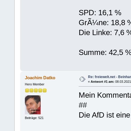
SPD: 16,1 %
GrÃ¼ne: 18,8 
Die Linke: 7,6 
Summe: 42,5 
Re: freiewelt.net - Beinhar
Joachim Datko
«
Antwort #1 am:
08.03.2021 
Hero Member
Mein Kommenta
##
Die AfD ist ein
Beiträge: 521