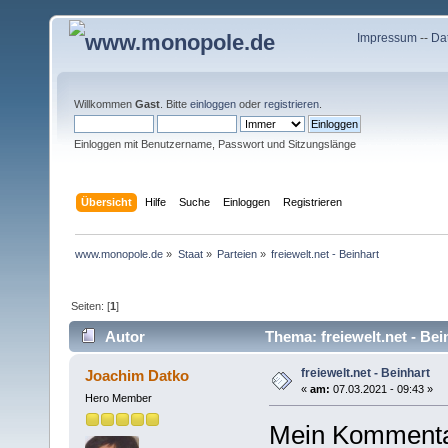
Impressum
--
Da
Willkommen
Gast
. Bitte
einloggen
oder
registrieren
.
Einloggen mit Benutzername, Passwort und Sitzungslänge
Übersicht
Hilfe
Suche
Einloggen
Registrieren
www.monopole.de
»
Staat
»
Parteien
»
freiewelt.net - Beinhart
Seiten: [
1
]
Autor
Thema: freiewelt.net - Bei
freiewelt.net - Beinhart
Joachim Datko
«
am:
07.03.2021 - 09:43 »
Hero Member
Mein Kommenta