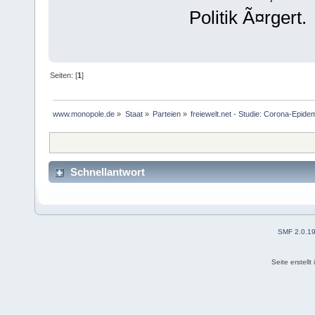
Politik Ã¤rgert.
Seiten: [
1
]
www.monopole.de
»
Staat
»
Parteien
»
freiewelt.net - Studie: Corona-Epide
Schnellantwort
SMF 2.0.1
Seite erstell