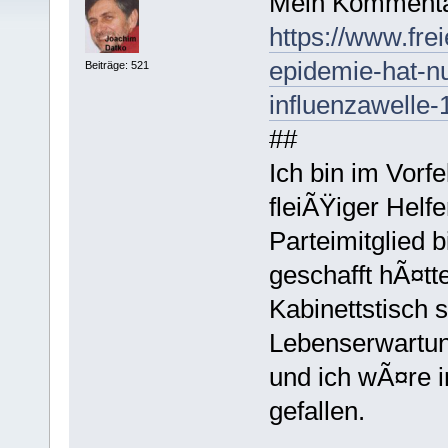
Mein Kommenta
https://www.frei
epidemie-hat-n
Beiträge: 521
influenzawelle
##
Ich bin im Vorf
fleiÃŸiger Helf
Parteimitglied 
geschafft hÃ¤tt
Kabinettstisch 
Lebenserwartu
und ich wÃ¤re i
gefallen.