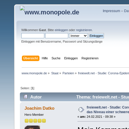
Impressum
--
Da
Willkommen
Gast
. Bitte
einloggen
oder
registrieren
.
Einloggen mit Benutzername, Passwort und Sitzungslänge
Übersicht
Hilfe
Suche
Einloggen
Registrieren
www.monopole.de
»
Staat
»
Parteien
»
freiewelt.net - Studie: Corona-Epide
Seiten: [
1
]
Autor
Thema: freiewelt.net - Stu
(Gelesen 7383 mal)
freiewelt.net - Studie: Co
Joachim Datko
das Niveau einer schweren
Hero Member
«
am:
24.02.2021 - 09:38 »