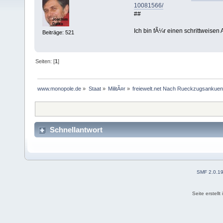
10081566/
##
Ich bin fÃ¼r einen schrittweise
Beiträge: 521
Seiten: [
1
]
www.monopole.de
»
Staat
»
MilitÃ¤r
»
freiewelt.net Nach Rueckzugsankuendi
Schnellantwort
SMF 2.0.1
Seite erstell