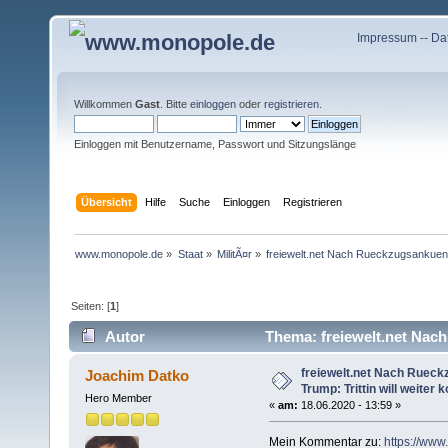
Impressum
--
Da
Willkommen
Gast
. Bitte
einloggen
oder
registrieren
.
Einloggen mit Benutzername, Passwort und Sitzungslänge
Übersicht
Hilfe
Suche
Einloggen
Registrieren
www.monopole.de
»
Staat
»
MilitÃ¤r
»
freiewelt.net Nach Rueckzugsankuendi
Seiten: [
1
]
Autor
Thema: freiewelt.net Nach
(Gelesen 9292 mal)
freiewelt.net Nach Ruec
Joachim Datko
Trump: Trittin will weiter 
Hero Member
«
am:
18.06.2020 - 13:59 »
Mein Kommentar zu:
https://www.