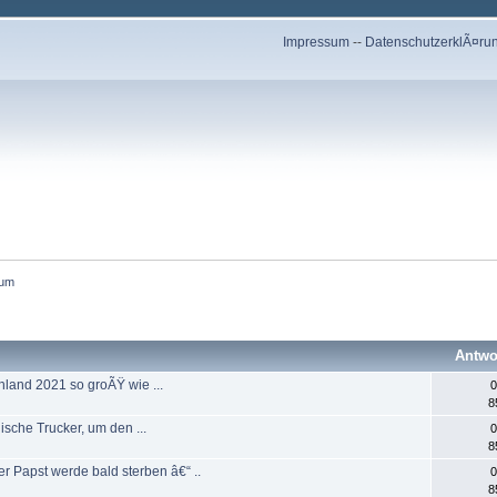
Impressum
--
DatenschutzerklÃ¤ru
tum
Antwo
chland 2021 so groÃŸ wie ...
0
8
ische Trucker, um den ...
0
8
er Papst werde bald sterben â€“ ..
0
8