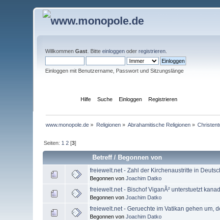
Willkommen
Gast
. Bitte
einloggen
oder
registrieren
.
Einloggen mit Benutzername, Passwort und Sitzungslänge
Übersicht
Hilfe
Suche
Einloggen
Registrieren
www.monopole.de
»
Religionen
»
Abrahamitische Religionen
»
Christen
Seiten:
1
2
[
3
]
Betreff
/
Begonnen von
freiewelt.net - Zahl der Kirchenaustritte in Deuts
Begonnen von
Joachim Datko
freiewelt.net - Bischof ViganÃ² unterstuetzt kanad
Begonnen von
Joachim Datko
freiewelt.net - Geruechte im Vatikan gehen um, d
Begonnen von
Joachim Datko