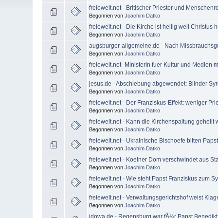
freiewelt.net - Britischer Priester und Menschenrec
Begonnen von
Joachim Datko
freiewelt.net - Die Kirche ist heilig weil Christus he
Begonnen von
Joachim Datko
augsburger-allgemeine.de - Nach Missbrauchsgut
Begonnen von
Joachim Datko
freiewelt.net -Ministerin fuer Kultur und Medien
Begonnen von
Joachim Datko
jesus.de - Abschiebung abgewendet: Blinder Syre
Begonnen von
Joachim Datko
freiewelt.net - Der Franziskus-Effekt: weniger Pr
Begonnen von
Joachim Datko
freiewelt.net - Kann die Kirchenspaltung geheilt
Begonnen von
Joachim Datko
freiewelt.net - Ukrainische Bischoefe bitten Papst
Begonnen von
Joachim Datko
freiewelt.net - Koelner Dom verschwindet aus St
Begonnen von
Joachim Datko
freiewelt.net - Wie steht Papst Franziskus zum
Begonnen von
Joachim Datko
freiewelt.net - Verwaltungsgerichtshof weist Kl
Begonnen von
Joachim Datko
idowa.de - Regensburg war fÃ¼r Papst Benedik