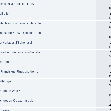
htsaktivist kritisiert Franz
0
8
ilig ist
1
8
achten: Kirchenaustrittszahlen ..
0
8
 mag keine Kreuze Claudia Roth
0
8
r verlaesst Kirchenasyl
0
8
iesterberufungen als im Vorjahr
0
9
 werden?
0
9
 Franziskus, Russland der ...
0
9
adt-Logo
1
9
 Synodalen Weg?
0
9
agen gegen Kreuzerlass ab
4
11
t Heimat
0