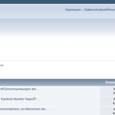
Impressum
--
DatenschutzerklÃ¤ru
tum
Antwo
rft Einschraenkungen der ...
0
7
n Kardinal Mueller ViganÃ²: ..
0
6
umentalisiert, um Menschen der ...
0
6