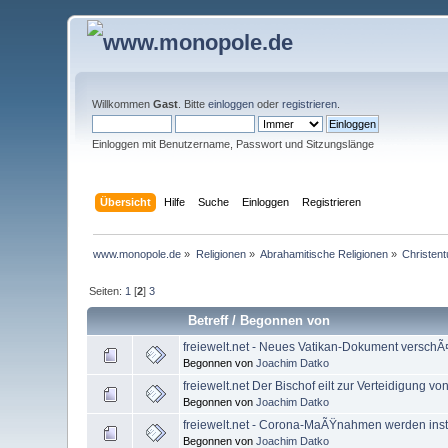
Willkommen
Gast
. Bitte
einloggen
oder
registrieren
.
Einloggen mit Benutzername, Passwort und Sitzungslänge
Übersicht
Hilfe
Suche
Einloggen
Registrieren
www.monopole.de
»
Religionen
»
Abrahamitische Religionen
»
Christen
Seiten:
1
[
2
]
3
Betreff
/
Begonnen von
freiewelt.net - Neues Vatikan-Dokument verschÃ¤
Begonnen von
Joachim Datko
freiewelt.net Der Bischof eilt zur Verteidigung vo
Begonnen von
Joachim Datko
freiewelt.net - Corona-MaÃŸnahmen werden instr
Begonnen von
Joachim Datko