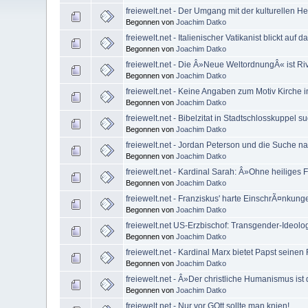
freiewelt.net - Der Umgang mit der kulturellen 
Begonnen von
Joachim Datko
freiewelt.net - Italienischer Vatikanist blickt auf 
Begonnen von
Joachim Datko
freiewelt.net - Die Â»Neue WeltordnungÂ« ist Riv
Begonnen von
Joachim Datko
freiewelt.net - Keine Angaben zum Motiv Kirche i
Begonnen von
Joachim Datko
freiewelt.net - Bibelzitat in Stadtschlosskuppel su
Begonnen von
Joachim Datko
freiewelt.net - Jordan Peterson und die Suche n
Begonnen von
Joachim Datko
freiewelt.net - Kardinal Sarah: Â»Ohne heiliges 
Begonnen von
Joachim Datko
freiewelt.net - Franziskus' harte EinschrÃ¤nkung
Begonnen von
Joachim Datko
freiewelt.net US-Erzbischof: Transgender-Ideolog
Begonnen von
Joachim Datko
freiewelt.net - Kardinal Marx bietet Papst seinen 
Begonnen von
Joachim Datko
freiewelt.net - Â»Der christliche Humanismus ist 
Begonnen von
Joachim Datko
freiewelt.net - Nur vor GOtt sollte man knien!