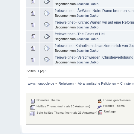
Begonnen von
Joachim Datko
freiewelt.net - Â»Wenn Notre Dame brennen kan
Begonnen von
Joachim Datko
freiewelt.net - Kirche: Warten wir auf eine Refo
Begonnen von
Joachim Datko
freiewelt.net - The Gates of Hell
Begonnen von
Joachim Datko
freiewelt.net Katholiken distanzieren sich von Joe
Begonnen von
Joachim Datko
freiewelt.net - Verschwiegen: Christenverfolgung
Begonnen von
Joachim Datko
Seiten:
1
[
2
]
3
www.monopole.de
»
Religionen
»
Abrahamitische Religionen
»
Christen
Normales Thema
Thema geschlossen
Fixiertes Thema
Heißes Thema (mehr als 15 Antworten)
Umfrage
Sehr heißes Thema (mehr als 25 Antworten)