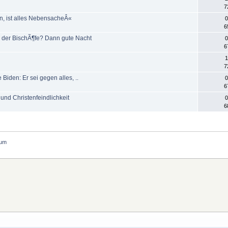
7
n, ist alles NebensacheÂ«
0
6
rm der BischÃ¶fe? Dann gute Nacht
0
6
1
7
 Biden: Er sei gegen alles, ..
0
6
 und Christenfeindlichkeit
0
6
tum