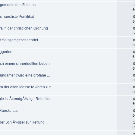
Hegemonie des Feindes
1
6
das naechste Pontifikat
0
6
alin der christlichen Ordnung
0
6
n Stuttgart geschaendet
0
6
ggeriere ...
0
6
ach einem sinnerfuellten Leben
0
6
Fundament wird eine profane ...
0
6
en der Alten Messe fÃ¼hren zur ...
0
6
ie ist Â»endgÃ¼ltige Rebellion ..
0
6
Ruecktritt an
0
6
der SchlÃ¼ssel zur Rettung ...
1
6
2