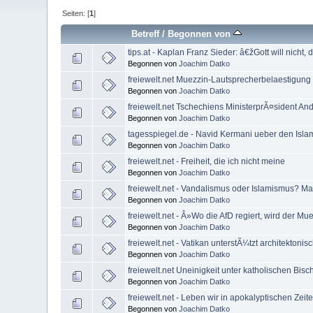
Seiten: [
1
]
Betreff
/
Begonnen von
tips.at - Kaplan Franz Sieder: â€žGott will nicht, 
Begonnen von
Joachim Datko
freiewelt.net Muezzin-Lautsprecherbelaestigung z
Begonnen von
Joachim Datko
freiewelt.net Tschechiens MinisterprÃ¤sident And
Begonnen von
Joachim Datko
tagesspiegel.de - Navid Kermani ueber den Islam Go
Begonnen von
Joachim Datko
freiewelt.net - Freiheit, die ich nicht meine
Begonnen von
Joachim Datko
freiewelt.net - Vandalismus oder Islamismus? M
Begonnen von
Joachim Datko
freiewelt.net - Â»Wo die AfD regiert, wird der 
Begonnen von
Joachim Datko
freiewelt.net - Vatikan unterstÃ¼tzt architektonisc
Begonnen von
Joachim Datko
freiewelt.net Uneinigkeit unter katholischen Bis
Begonnen von
Joachim Datko
freiewelt.net - Leben wir in apokalyptischen Zeit
Begonnen von
Joachim Datko