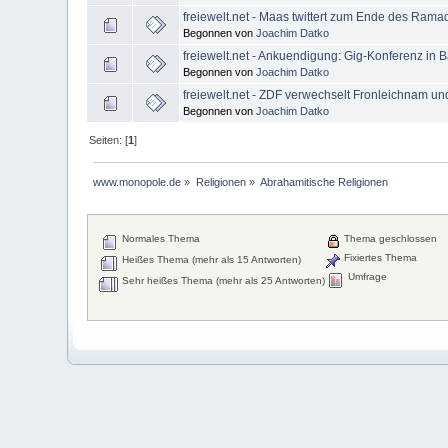
freiewelt.net - Maas twittert zum Ende des Ramad
Begonnen von
Joachim Datko
freiewelt.net - Ankuendigung: Gig-Konferenz in
Begonnen von
Joachim Datko
freiewelt.net - ZDF verwechselt Fronleichnam un
Begonnen von
Joachim Datko
Seiten: [
1
]
www.monopole.de
»
Religionen
»
Abrahamitische Religionen
Normales Thema
Thema geschlossen
Fixiertes Thema
Heißes Thema (mehr als 15 Antworten)
Umfrage
Sehr heißes Thema (mehr als 25 Antworten)