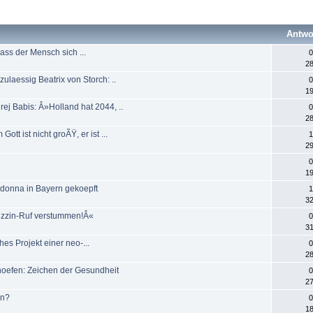
Antwo
dass der Mensch sich ...
0
28
ulaessig Beatrix von Storch: ..
0
19
rej Babis: Â»Holland hat 2044, ..
0
28
tt ist nicht groÃŸ, er ist ...
1
29
0
19
adonna in Bayern gekoepft
1
32
Muezzin-Ruf verstummen!Â«
0
31
hes Projekt einer neo-...
0
28
choefen: Zeichen der Gesundheit
0
27
en?
0
18