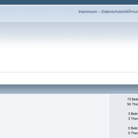
Impressum
--
DatenschutzerklÃ¤ru
73 Bei
56 Th
3 Beit
3 The
0 Beit
0 The