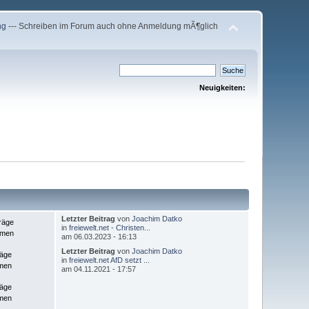
ng
--- Schreiben im Forum auch ohne Anmeldung mÃ¶glich
Neuigkeiten:
Letzter Beitrag
von
Joachim Datko
träge
in
freiewelt.net - Christen...
emen
am 06.03.2023 - 16:13
Letzter Beitrag
von
Joachim Datko
räge
in
freiewelt.net AfD setzt ...
men
am 04.11.2021 - 17:57
räge
men