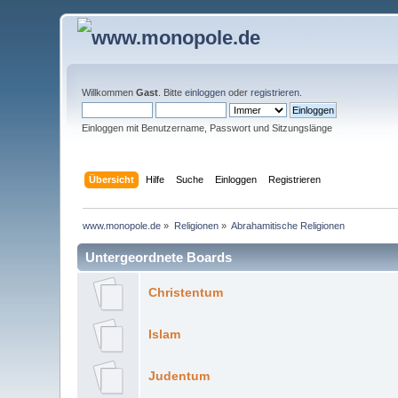
Willkommen
Gast
. Bitte
einloggen
oder
registrieren
.
Einloggen mit Benutzername, Passwort und Sitzungslänge
Übersicht
Hilfe
Suche
Einloggen
Registrieren
www.monopole.de
»
Religionen
»
Abrahamitische Religionen
Untergeordnete Boards
Christentum
Islam
Judentum