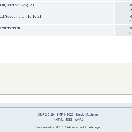
an, aber schweigt zu ...
0
28
 Bad Goegging am 16.10.21
0
28
d Allerseelen
0
19
SMF 2.0.19
|
SMF © 2020
,
Simple Machines
XHTML
RSS
WAP2
Seite erstellt in 0.135 Sekunden mit 18 Abfragen.