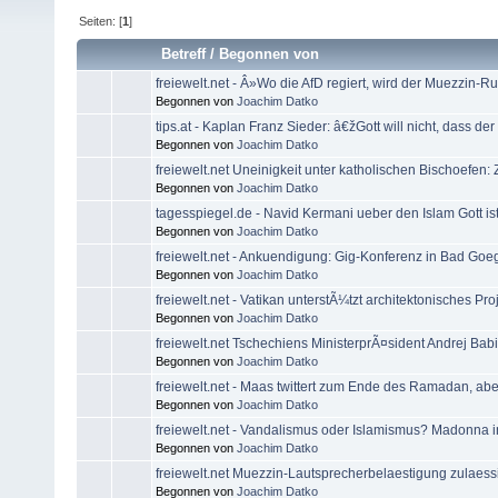
Seiten: [
1
]
Betreff
/
Begonnen von
freiewelt.net - Â»Wo die AfD regiert, wird der Muezzin-
Begonnen von
Joachim Datko
tips.at - Kaplan Franz Sieder: â€žGott will nicht, dass der
Begonnen von
Joachim Datko
freiewelt.net Uneinigkeit unter katholischen Bischoefen
Begonnen von
Joachim Datko
tagesspiegel.de - Navid Kermani ueber den Islam Gott ist n
Begonnen von
Joachim Datko
freiewelt.net - Ankuendigung: Gig-Konferenz in Bad Go
Begonnen von
Joachim Datko
freiewelt.net - Vatikan unterstÃ¼tzt architektonisches Proj
Begonnen von
Joachim Datko
freiewelt.net Tschechiens MinisterprÃ¤sident Andrej Babi
Begonnen von
Joachim Datko
freiewelt.net - Maas twittert zum Ende des Ramadan, aber
Begonnen von
Joachim Datko
freiewelt.net - Vandalismus oder Islamismus? Madonna 
Begonnen von
Joachim Datko
freiewelt.net Muezzin-Lautsprecherbelaestigung zulaessig
Begonnen von
Joachim Datko