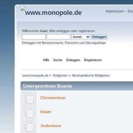
Impressum
--
Da
Willkommen
Gast
. Bitte
einloggen
oder
registrieren
.
Einloggen mit Benutzername, Passwort und Sitzungslänge
Übersicht
Hilfe
Suche
Einloggen
Registrieren
www.monopole.de
»
Religionen
»
Abrahamitische Religionen
Untergeordnete Boards
Christentum
Islam
Judentum