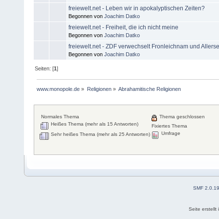
freiewelt.net - Leben wir in apokalyptischen Zeiten?
Begonnen von
Joachim Datko
freiewelt.net - Freiheit, die ich nicht meine
Begonnen von
Joachim Datko
freiewelt.net - ZDF verwechselt Fronleichnam und Allers
Begonnen von
Joachim Datko
Seiten: [
1
]
www.monopole.de
»
Religionen
»
Abrahamitische Religionen
Normales Thema
Thema geschlossen
Heißes Thema (mehr als 15 Antworten)
Fixiertes Thema
Umfrage
Sehr heißes Thema (mehr als 25 Antworten)
SMF 2.0.1
Seite erstell