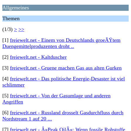
Allgemeines
Themen
(1/3)
>
>>
[1]
freiewelt.net - Einem von Deutschlands groeÃŸtem
Duengemittelproduzenten droht ..
[2]
freiewelt.net - Kaltduscher
[3]
freiewelt.net - Gruene machen Gas aus alten Gurken
[4]
freiewelt.net - Das politische Energie-Desaster ist viel
schlimmer
[5]
freiewelt.net - Von der Gasumlage und anderen
Angriffen
[6]
freiewelt.net - Russland drosselt Gasdurchfluss durch
Nordstream 1 auf 20 ...
[7]
freiewelt.net - Â»Peak OilÂ«: Wenn fossile Rohstoffe