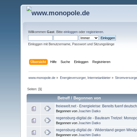
Willkommen
Gast
. Bitte
einloggen
oder
registrieren
.
Einloggen mit Benutzername, Passwort und Sitzungslänge
Übersicht
Hilfe
Suche
Einloggen
Registrieren
www.monopole.de
»
Energieversorger, Internetanbieter
»
Stromversorge
Seiten: [
1
]
Betreff
/
Begonnen von
freiewelt.net - Energiekrise: Bereits fuenf deutsc
Begonnen von
Joachim Datko
regensburg-digital.de - Bauteam Tretzel: Monopo
Begonnen von
Joachim Datko
regensburg-digital.de - Widerstand gegen Windp
Begonnen von
Joachim Datko