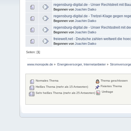
regensburg-digital.de - Unser Rechtstreit mit Ba
Begonnen von
Joachim Datko
regensburg-digital.de - Tretzel-Klage gegen regen
Begonnen von
Joachim Datko
regensburg-digital.de - Unser Rechtsstreit mit d
Begonnen von
Joachim Datko
freiewelt.net - Deutsche zahlen weltweit die hoe
Begonnen von
Joachim Datko
Seiten: [
1
]
www.monopole.de
»
Energieversorger, Internetanbieter
»
Stromversorge
Normales Thema
Thema geschlossen
Fixiertes Thema
Heißes Thema (mehr als 15 Antworten)
Umfrage
Sehr heißes Thema (mehr als 25 Antworten)