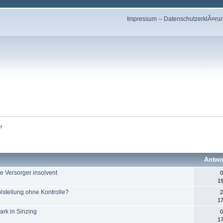
Impressum
--
DatenschutzerklÃ¤ru
r
Antwo
he Versorger insolvent
0
19
lstellung ohne Kontrolle?
2
17
ark in Sinzing
0
17