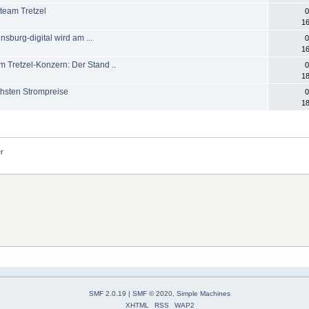
uteam Tretzel
0
16
sburg-digital wird am ...
0
16
em Tretzel-Konzern: Der Stand ..
0
18
chsten Strompreise
0
18
r
SMF 2.0.19
|
SMF © 2020
,
Simple Machines
XHTML
RSS
WAP2