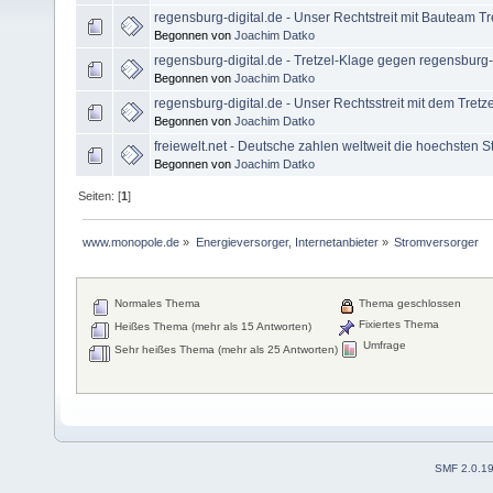
regensburg-digital.de - Unser Rechtstreit mit Bauteam Tr
Begonnen von
Joachim Datko
regensburg-digital.de - Tretzel-Klage gegen regensburg-di
Begonnen von
Joachim Datko
regensburg-digital.de - Unser Rechtsstreit mit dem Tretz
Begonnen von
Joachim Datko
freiewelt.net - Deutsche zahlen weltweit die hoechsten 
Begonnen von
Joachim Datko
Seiten: [
1
]
www.monopole.de
»
Energieversorger, Internetanbieter
»
Stromversorger
Normales Thema
Thema geschlossen
Fixiertes Thema
Heißes Thema (mehr als 15 Antworten)
Umfrage
Sehr heißes Thema (mehr als 25 Antworten)
SMF 2.0.1