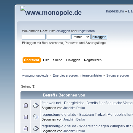
Impressum
--
Da
Willkommen
Gast
. Bitte
einloggen
oder
registrieren
.
Einloggen mit Benutzername, Passwort und Sitzungslänge
Übersicht
Hilfe
Suche
Einloggen
Registrieren
www.monopole.de
»
Energieversorger, Internetanbieter
»
Stromversorger
Seiten: [
1
]
Betreff
/
Begonnen von
freiewelt.net - Energiekrise: Bereits fuenf deutsche Verso
Begonnen von
Joachim Datko
regensburg-digital.de - Bauteam Tretzel: Monopolstellun
Begonnen von
Joachim Datko
regensburg-digital.de - Widerstand gegen Windpark in S
Begonnen von
Joachim Datko