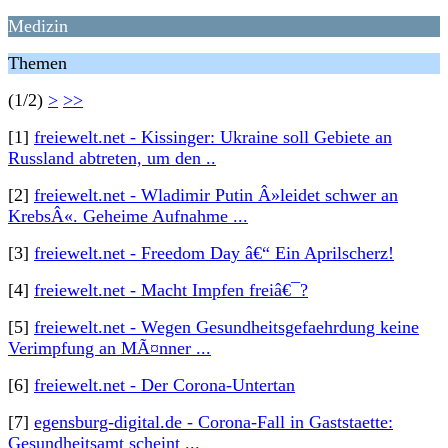
Medizin
Themen
(1/2)
>
>>
[1]
freiewelt.net - Kissinger: Ukraine soll Gebiete an
Russland abtreten, um den ..
[2]
freiewelt.net - Wladimir Putin Â»leidet schwer an
KrebsÂ«. Geheime Aufnahme ...
[3]
freiewelt.net - Freedom Day â€“ Ein Aprilscherz!
[4]
freiewelt.net - Macht Impfen freiâ€¯?
[5]
freiewelt.net - Wegen Gesundheitsgefaehrdung keine
Verimpfung an MÃ¤nner ...
[6]
freiewelt.net - Der Corona-Untertan
[7]
egensburg-digital.de - Corona-Fall in Gaststaette:
Gesundheitsamt scheint ...