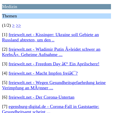
Medizin
Themen
(1/2)
>
>>
[1]
freiewelt.net - Kissinger: Ukraine soll Gebiete an
Russland abtreten, um den ..
[2]
freiewelt.net - Wladimir Putin Â»leidet schwer an
KrebsÂ«. Geheime Aufnahme ...
[3]
freiewelt.net - Freedom Day â€“ Ein Aprilscherz!
[4]
freiewelt.net - Macht Impfen freiâ€¯?
[5]
freiewelt.net - Wegen Gesundheitsgefaehrdung keine
Verimpfung an MÃ¤nner ...
[6]
freiewelt.net - Der Corona-Untertan
[7]
egensburg-digital.de - Corona-Fall in Gaststaette:
Gesundheitsamt scheint ...