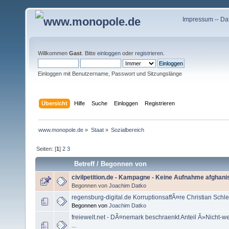
Impressum
--
Da
Willkommen
Gast
. Bitte
einloggen
oder
registrieren
.
Einloggen mit Benutzername, Passwort und Sitzungslänge
Übersicht
Hilfe
Suche
Einloggen
Registrieren
www.monopole.de
»
Staat
»
Sozialbereich
Seiten: [
1
]
2
3
Betreff
/
Begonnen von
civilpetition.de - Kampagne - Keine Aufnahme afghani
Begonnen von
Joachim Datko
regensburg-digital.de KorruptionsaffÃ¤re Christian Schleg
Begonnen von
Joachim Datko
freiewelt.net - DÃ¤nemark beschraenkt Anteil Â»Nicht-w
...