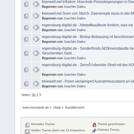
freiewelt.net Inflation: Hoechste Preissteigerungen in De
Begonnen von
Joachim Datko
freiewelt.net Sven von Storch: Daenemark muss in der Mig
Begonnen von
Joachim Datko
regensburg-digital.de - Altstadtkaufleute fordern, was sie
Begonnen von
Joachim Datko
regensburg-digital.de - Biotop-Bebauung ist beschloss
Begonnen von
Joachim Datko
regensburg-digital.de - Sonderfonds â€žInnenstaedte 
Geschenktes Geld ..
Begonnen von
Joachim Datko
regensburg-digital.de - ZermÃ¼rbender Streit mit der AO
...
Begonnen von
Joachim Datko
freiewelt.net - Polen verlaengert Ausnahmezustand an 
Begonnen von
Joachim Datko
Seiten: [
1
]
2
3
www.monopole.de
»
Staat
»
Sozialbereich
Normales Thema
Thema geschlossen
Fixiertes Thema
Heißes Thema (mehr als 15 Antworten)