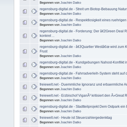
Begonnen von
Joachim Datko
regensburg-digital.de - Streit um Biotop-Bebauung Natursc
Begonnen von
Joachim Datko
regensburg-digital.de - Respektlosigkeit eines ruehrigen
Begonnen von
Joachim Datko
regensburg-digital.de - Forderung: Der â€žGreen Dea
konkret ...
Begonnen von
Joachim Datko
regensburg-digital.de - â€žQuartier Westâ€œ wird zum Kr
Frust
Begonnen von
Joachim Datko
regensburg-digital.de - Kundgebungen Nahost-Konflikt 
Begonnen von
Joachim Datko
regensburg-digital.de - Fahrradverleih-System steht auf 
Begonnen von
Joachim Datko
freiewelt.net - Duemmliche Ignoranz und erbaermliche A
Begonnen von
Joachim Datko
freiewelt.net - Erzbischof ViganÃ² kritisiert den Â»Great Re
Begonnen von
Joachim Datko
regensburg-digital.de - Stadtteilprojekt Dem Ostpark ei
Begonnen von
Joachim Datko
freiewelt.net - Heute ist Steuerzahlergedenktag
Begonnen von
Joachim Datko