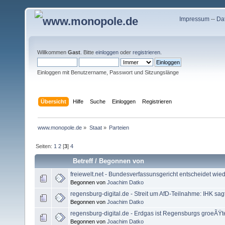
Impressum
--
Da
Willkommen
Gast
. Bitte
einloggen
oder
registrieren
.
Einloggen mit Benutzername, Passwort und Sitzungslänge
Übersicht
Hilfe
Suche
Einloggen
Registrieren
www.monopole.de
»
Staat
»
Parteien
Seiten:
1
2
[
3
]
4
Betreff
/
Begonnen von
freiewelt.net - Bundesverfassunsgericht entscheidet wie
Begonnen von
Joachim Datko
regensburg-digital.de - Streit um AfD-Teilnahme: IHK sa
Begonnen von
Joachim Datko
regensburg-digital.de - Erdgas ist Regensburgs groeÃŸ
Begonnen von
Joachim Datko