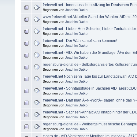
freiewelt.net - Innenausschusssitzung im Deutschen Bu
Begonnen von
Joachim Datko
www.freiewelt.net Aktueller Stand der Wahlen: AfD mit 20,
Begonnen von
Joachim Datko
freiewelt.net - Lieber Herr Schuster, Lieber Zentralrat de
Begonnen von
Joachim Datko
freiewelt.net - Der Wahlkampf kann kommen!
Begonnen von
Joachim Datko
freiewelt.net - AfD: Wir haben die Grundlage fÃ¼r den Erf
Begonnen von
Joachim Datko
regensburg-digital.de - Selbstorganisiertes Kulturzentrum
Begonnen von
Joachim Datko
freiewelt.net Noch zehn Tage bis zur Landtagswahl AfD 
Begonnen von
Joachim Datko
freiewelt.net - Sonntagsfrage in Sachsen AfD laesst CDU 
Begonnen von
Joachim Datko
freiewelt.net - Darf man Â»N-WortÂ« sagen, ohne das 
Begonnen von
Joachim Datko
freiewelt.net - Sachsen-Anhalt: AfD knapp hinter der CD
Begonnen von
Joachim Datko
regensburg-digital.de - Wolbergs muss falsche Behaup
Begonnen von
Joachim Datko
cicero.de - AfD-Vorsitzender Meuthen im Interview - â€žEi