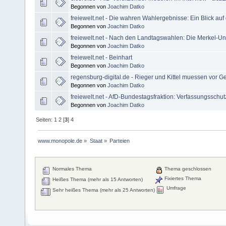
Begonnen von
Joachim Datko
freiewelt.net - Die wahren Wahlergebnisse: Ein Blick auf
Begonnen von
Joachim Datko
freiewelt.net - Nach den Landtagswahlen: Die Merkel-Uni
Begonnen von
Joachim Datko
freiewelt.net - Beinhart
Begonnen von
Joachim Datko
regensburg-digital.de - Rieger und Kittel muessen vor Ge
Begonnen von
Joachim Datko
freiewelt.net - AfD-Bundestagsfraktion: Verfassungsschut
Begonnen von
Joachim Datko
Seiten:
1
2
[
3
]
4
www.monopole.de
»
Staat
»
Parteien
Normales Thema
Thema geschlossen
Fixiertes Thema
Heißes Thema (mehr als 15 Antworten)
Umfrage
Sehr heißes Thema (mehr als 25 Antworten)