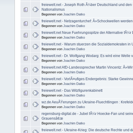
freiewelt.net - Joseph Roth Ã¼ber Deutschland und den
Nationalismus
Begonnen von
Joachim Datko
freiewelt.net - Netzagenturchef: Â»Schockwellen werd
Begonnen von
Joachim Datko
freiewelt.net Neue Fuehrungsspitze der Alternative fÃ¼
Begonnen von
Joachim Datko
freiewelt.net - Warum stuerzen die Sozialdemokraten in
Begonnen von
Joachim Datko
freiewelt.net - Dr. Wolfgang Wodarg: Es wird eine Welle 
Begonnen von
Joachim Datko
freiewelt.net AfD-Landessprecher Martin Vincentz: Â»Wir 
Begonnen von
Joachim Datko
freiewelt.net - VorlÃ¤ufiges Endergebnis: Starke Gewinn
Begonnen von
Joachim Datko
freiewelt.net - Das Witzfigurenkabinett
Begonnen von
Joachim Datko
wz.de AeuÃŸerungen zu Ukraine-Fluechtlingen : Krefelder 
Begonnen von
Joachim Datko
regensburg-digital.de - Jubel fÃ¼r Hoecke-Fan und sein
Grauensâ€œ
Begonnen von
Joachim Datko
freiewelt.net - Ukraine-Krieg: Die deutsche Rechte und d