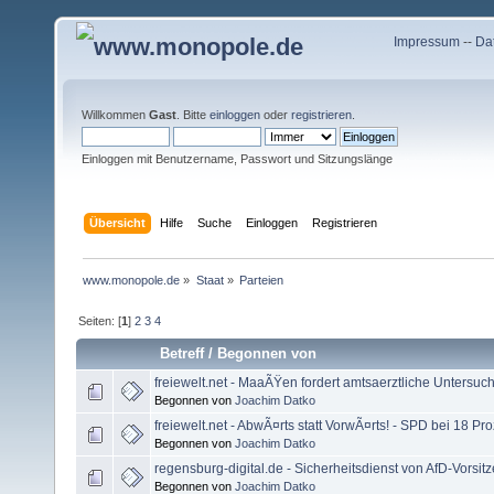
Impressum
--
Da
Willkommen
Gast
. Bitte
einloggen
oder
registrieren
.
Einloggen mit Benutzername, Passwort und Sitzungslänge
Übersicht
Hilfe
Suche
Einloggen
Registrieren
www.monopole.de
»
Staat
»
Parteien
Seiten: [
1
]
2
3
4
Betreff
/
Begonnen von
freiewelt.net - MaaÃŸen fordert amtsaerztliche Untersu
Begonnen von
Joachim Datko
freiewelt.net - AbwÃ¤rts statt VorwÃ¤rts! - SPD bei 18 Pro
Begonnen von
Joachim Datko
regensburg-digital.de - Sicherheitsdienst von AfD-Vorsitz
Begonnen von
Joachim Datko