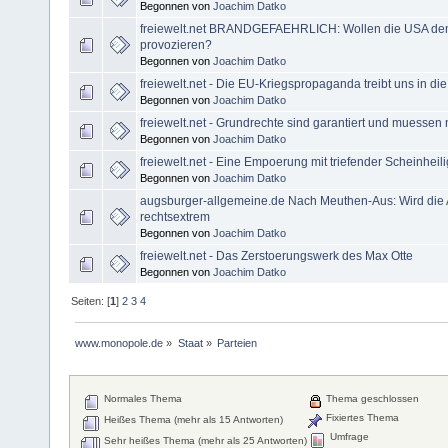
Begonnen von
Joachim Datko
freiewelt.net BRANDGEFAEHRLICH: Wollen die USA den 
provozieren?
Begonnen von
Joachim Datko
freiewelt.net - Die EU-Kriegspropaganda treibt uns in di
Begonnen von
Joachim Datko
freiewelt.net - Grundrechte sind garantiert und muessen n
Begonnen von
Joachim Datko
freiewelt.net - Eine Empoerung mit triefender Scheinheili
Begonnen von
Joachim Datko
augsburger-allgemeine.de Nach Meuthen-Aus: Wird die 
rechtsextrem
Begonnen von
Joachim Datko
freiewelt.net - Das Zerstoerungswerk des Max Otte
Begonnen von
Joachim Datko
Seiten: [
1
]
2
3
4
www.monopole.de
»
Staat
»
Parteien
Normales Thema
Thema geschlossen
Fixiertes Thema
Heißes Thema (mehr als 15 Antworten)
Umfrage
Sehr heißes Thema (mehr als 25 Antworten)